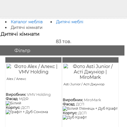
Каталог меблів
Дитячі меблі
Дитячі кімнати
Дитячі кімнати
83
тов.
Фільтр
Alex / Алекс
Asti Junior / Асті Джуніор
Виробник:
VMV Holding
Фасад:
МДФ
Виробник:
MiroMark
Фасад:
ДСП
Корпус:
ДСП
Корпус:
ДСП