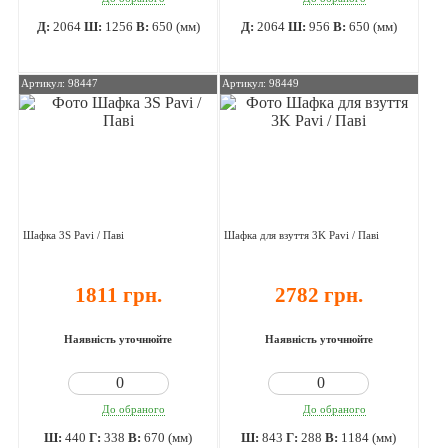
Д:
2064
Ш:
1256
В:
650 (мм)
Д:
2064
Ш:
956
В:
650 (мм)
Артикул: 98447
Артикул: 98449
Шафка 3S Pavi / Паві
Шафка для взуття 3K Pavi / Паві
1811 грн.
2782 грн.
Наявність уточнюйте
Наявність уточнюйте
До обраного
До обраного
Ш:
440
Г:
338
В:
670 (мм)
Ш:
843
Г:
288
В:
1184 (мм)