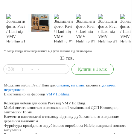
* Колір товару може відрізнятися від фото залежно від опцій екрана.
33
тов.
Модульні меблі Pavi / Паві для
спальні
,
вітальні
, кабінету,
дитячої
,
передпокою
.
Виготовлено на фабриці
VMV Holding
.
Колекція меблів для оселі Pavi від VMV Holding.
Меблі виготовляються з високоякісної ламінованої ДСП Kronospan,
завтовшки 16 мм.
Елементи виготовлені в теплому відтінку дуба кам’яного з виразним
деревним малюнком.
Фурнітура провідного зарубіжного виробника Hafele, напрямні повного
висування.