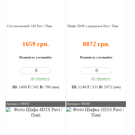
Стіл письмовий 140 Pavi / Паві
Шафа 3D4S з дзеркалом Pavi / Паві
1659 грн.
8872 грн.
Наявність уточнюйте
Наявність уточнюйте
До обраного
До обраного
Ш:
1400
Г:
542
В:
786 (мм)
Ш:
1246
Г:
551
В:
1972 (мм)
Артикул: 98445
Артикул: 98446