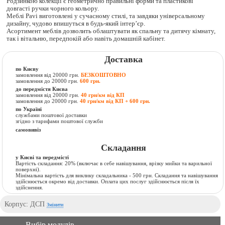
Родзинкою колекції є геометрично правильні форми та пластикові
довгасті ручки чорного кольору.
Меблі Pavi виготовлені у сучасному стилі, та завдяки універсальному
дизайну, чудово впишуться в будь-який інтер’єр.
Асортимент меблів дозволить облаштувати як спальну та дитячу кімнату,
так і вітальню, передпокій або навіть домашній кабінет.
Доставка
по Києву
замовлення від 20000 грн.
БЕЗКОШТОВНО
замовлення до 20000 грн.
600 грн.
до передмістя Києва
замовлення від 20000 грн.
40 грн/км від КП
замовлення до 20000 грн.
40 грн/км від КП + 600 грн.
по Україні
службами поштової доставки
згідно з тарифами поштової служби
самовивіз
Складання
у Києві та передмісті
Вартість складання:
20% (включає в себе навішування, врізку мийки та варильної
поверхні).
Мінімальна вартість для виклику складальника - 500 грн. Складання та навішування
здійснюється окремо від доставки. Оплата цих послуг здійснюється після їх
здійснення.
Корпус: ДСП
Змінити
Вибір модулів