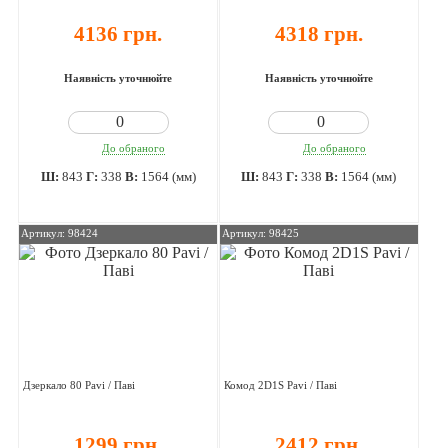
4136 грн.
4318 грн.
Наявність уточнюйте
Наявність уточнюйте
До обраного
До обраного
Ш:
843
Г:
338
В:
1564 (мм)
Ш:
843
Г:
338
В:
1564 (мм)
Артикул: 98424
Артикул: 98425
Дзеркало 80 Pavi / Паві
Комод 2D1S Pavi / Паві
1299 грн.
2412 грн.