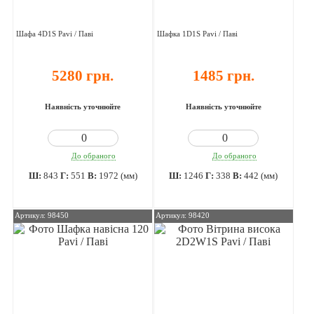
Шафа 4D1S Pavi / Паві
Шафка 1D1S Pavi / Паві
5280 грн.
1485 грн.
Наявність уточнюйте
Наявність уточнюйте
До обраного
До обраного
Ш:
843
Г:
551
В:
1972 (мм)
Ш:
1246
Г:
338
В:
442 (мм)
Артикул: 98450
Артикул: 98420