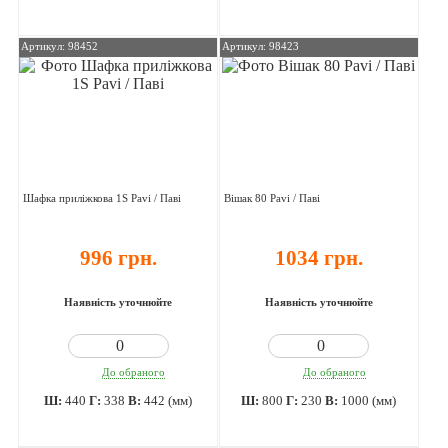
Артикул: 98452
Артикул: 98423
Шафка приліжкова 1S Pavi / Паві
Вішак 80 Pavi / Паві
996 грн.
1034 грн.
Наявність уточнюйте
Наявність уточнюйте
До обраного
До обраного
Ш:
440
Г:
338
В:
442 (мм)
Ш:
800
Г:
230
В:
1000 (мм)