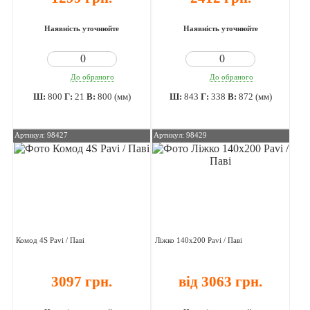
Наявність уточнюйте
Наявність уточнюйте
До обраного
До обраного
Ш:
800
Г:
21
В:
800 (мм)
Ш:
843
Г:
338
В:
872 (мм)
Артикул: 98427
Артикул: 98429
Комод 4S Pavi / Паві
Ліжко 140х200 Pavi / Паві
3097 грн.
від 3063 грн.