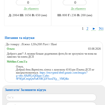
До обраного
До обраного
Д:
2064
Ш:
1656
В:
650 (мм)
Ш:
800
Г:
236
В:
200 (мм)
1
2
►
Усі
Питання та відгуки
До товару:
Ліжко 120х200 Pavi / Паві
Ольга
03.08.2026
Доброго дня!! А можна більше додаткових фото,бо не зрозуміло чи вона на
ламелях чи плита ДСП
Mebline.Com.Ua
Ольга,
Добрий день Вартість ліжка з ламелями 4141грн Плита ДСП не
використовується.
https://encrypted-tbn0.gstatic.com/images?
q=tbn:ANd9GcQEkqxc-Cabz-
9F9EjdCmigQnPaKVBCf2FSweZYg__VMQ&s
Запитати/ Залишити відгук