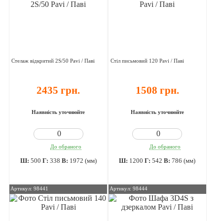
Стелаж відкритий 2S/50 Pavi / Паві
Стіл письмовий 120 Pavi / Паві
2435 грн.
1508 грн.
Наявність уточнюйте
Наявність уточнюйте
До обраного
До обраного
Ш:
500
Г:
338
В:
1972 (мм)
Ш:
1200
Г:
542
В:
786 (мм)
Артикул: 98441
Артикул: 98444