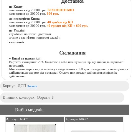
Доставка
по Києву
замовлення від 20000 грн.
БЕЗКОШТОВНО
замовлення до 20000 грн.
600 грн.
до передмістя Києва
замовлення від 20000 грн.
40 грн/км від КП
замовлення до 20000 грн.
40 грн/км від КП + 600 грн.
по Україні
службами поштової доставки
згідно з тарифами поштової служби
самовивіз
Складання
у Києві та передмісті
Вартість складання:
20% (включає в себе навішування, врізку мийки та варильної
поверхні).
Мінімальна вартість для виклику складальника - 500 грн. Складання та навішування
здійснюється окремо від доставки. Оплата цих послуг здійснюється після їх
здійснення.
Корпус: ДСП
Змінити
Вибір модулів
Артикул: 60471
Артикул: 60472