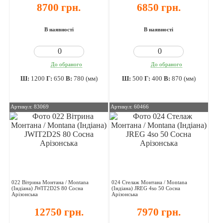
8700 грн.
6850 грн.
В наявності
В наявності
До обраного
До обраного
Ш:
1200
Г:
650
В:
780 (мм)
Ш:
500
Г:
400
В:
870 (мм)
Артикул: 83069
Артикул: 60466
022 Вітрина Монтана / Montana
024 Стелаж Монтана / Montana
(Індіана) JWIT2D2S 80 Сосна
(Індіана) JREG 4so 50 Сосна
Арізонська
Арізонська
12750 грн.
7970 грн.