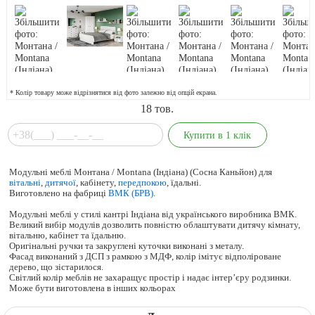
* Колір товару може відрізнятися від фото залежно від опцій екрана.
18
тов.
Модульні меблі Монтана / Montana (Індіана) (Сосна Каньйон) для
вітальні
,
дитячої
, кабінету,
передпокою
, їдальні.
Виготовлено на фабриці
ВМК (БРВ)
.
Модульні меблі у стилі кантрі Індіана від українського виробника ВМК.
Великий вибір модулів дозволить повністю облаштувати дитячу кімнату,
вітальню, кабінет та їдальню.
Оригінальні ручки та закруглені куточки виконані з металу.
Фасад виконаний з ДСП з рамкою з МДФ, колір імітує відполіроване
дерево, що зістарилося.
Світлий колір меблів не захаращує простір і надає інтер’єру родзинки.
Може бути виготовлена в інших кольорах