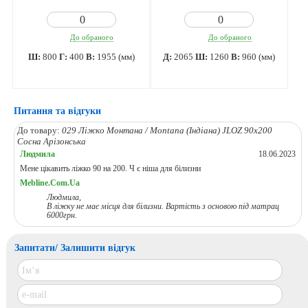
До обраного
До обраного
Ш:
800
Г:
400
В:
1955 (мм)
Д:
2065
Ш:
1260
В:
960 (мм)
Питання та відгуки
До товару:
029 Ліжко Монтана / Montana (Індіана) JLOZ 90х200
Сосна Арізонська
Людмила
18.06.2023
Мене цікавить ліжко 90 на 200. Ч є ніша для білизни
Mebline.Com.Ua
Людмила,
В ліжку не має місця для білизни. Вартість з основою під матрац
6000грн.
Запитати/ Залишити відгук