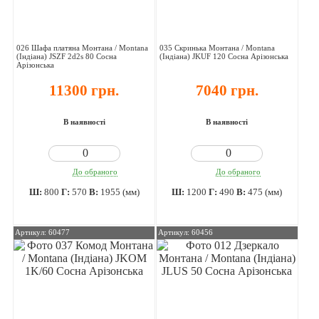
026 Шафа платяна Монтана / Montana
035 Скринька Монтана / Montana
(Індіана) JSZF 2d2s 80 Сосна
(Індіана) JKUF 120 Сосна Арізонська
Арізонська
11300 грн.
7040 грн.
В наявності
В наявності
До обраного
До обраного
Ш:
800
Г:
570
В:
1955 (мм)
Ш:
1200
Г:
490
В:
475 (мм)
Артикул: 60477
Артикул: 60456