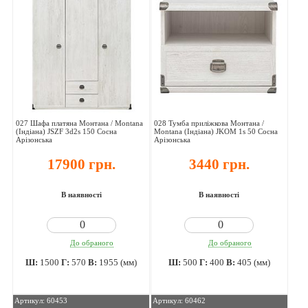
027 Шафа платяна Монтана / Montana
028 Тумба приліжкова Монтана /
(Індіана) JSZF 3d2s 150 Сосна
Montana (Індіана) JKOM 1s 50 Сосна
Арізонська
Арізонська
17900 грн.
3440 грн.
В наявності
В наявності
До обраного
До обраного
Ш:
1500
Г:
570
В:
1955 (мм)
Ш:
500
Г:
400
В:
405 (мм)
Артикул: 60453
Артикул: 60462