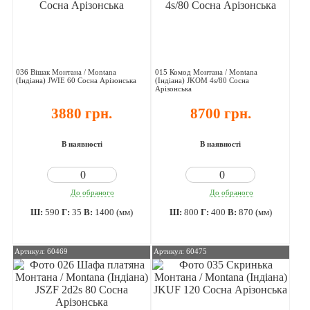
036 Вішак Монтана / Montana
015 Комод Монтана / Montana
(Індіана) JWIE 60 Сосна Арізонська
(Індіана) JKOM 4s/80 Сосна
Арізонська
3880 грн.
8700 грн.
В наявності
В наявності
До обраного
До обраного
Ш:
590
Г:
35
В:
1400 (мм)
Ш:
800
Г:
400
В:
870 (мм)
Артикул: 60469
Артикул: 60475