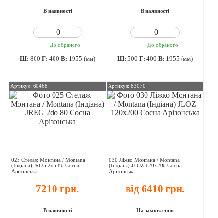
В наявності
В наявності
До обраного
До обраного
Ш:
800
Г:
400
В:
1955 (мм)
Ш:
500
Г:
400
В:
1955 (мм)
Артикул: 60468
Артикул: 83070
025 Стелаж Монтана / Montana
030 Ліжко Монтана / Montana
(Індіана) JREG 2do 80 Сосна
(Індіана) JLOZ 120х200 Сосна
Арізонська
Арізонська
7210 грн.
від 6410 грн.
В наявності
На замовлення