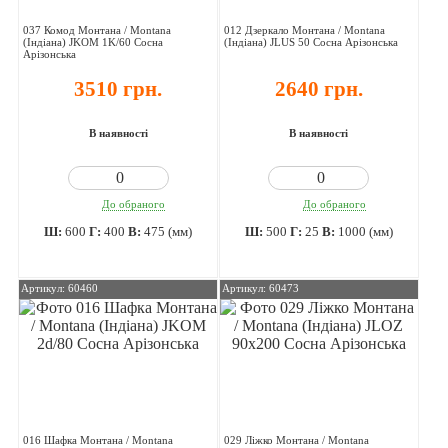
037 Комод Монтана / Montana
012 Дзеркало Монтана / Montana
(Індіана) JKOM 1K/60 Сосна
(Індіана) JLUS 50 Сосна Арізонська
Арізонська
3510 грн.
2640 грн.
В наявності
В наявності
До обраного
До обраного
Ш:
600
Г:
400
В:
475 (мм)
Ш:
500
Г:
25
В:
1000 (мм)
Артикул: 60460
Артикул: 60473
016 Шафка Монтана / Montana
029 Ліжко Монтана / Montana