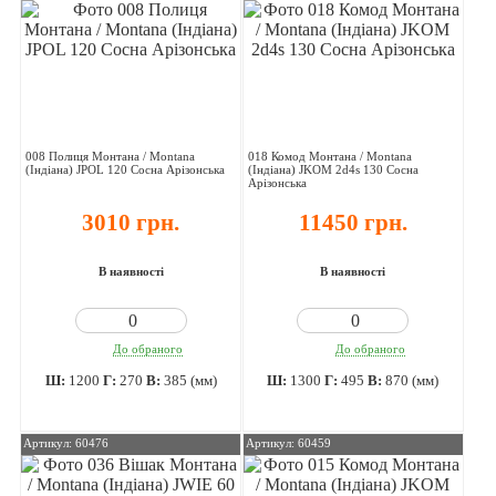
008 Полиця Монтана / Montana
018 Комод Монтана / Montana
(Індіана) JPOL 120 Сосна Арізонська
(Індіана) JKOM 2d4s 130 Сосна
Арізонська
3010 грн.
11450 грн.
В наявності
В наявності
До обраного
До обраного
Ш:
1200
Г:
270
В:
385 (мм)
Ш:
1300
Г:
495
В:
870 (мм)
Артикул: 60476
Артикул: 60459