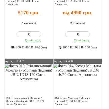
(Індіана) JKOM 2d/80 Сосна
(Індіана) JLOZ 90х200 Сосна
Арізонська
Арізонська
5170 грн.
від 4990 грн.
В наявності
В наявності
До обраного
До обраного
Ш:
800
Г:
400
В:
870 (мм)
Д:
2055
Ш:
930
В:
650 (мм)
Артикул: 83067
Артикул: 60458
010 Стіл письмовий Монтана /
014 Комод Монтана / Montana
Montana (Індіана) JBIU1D1S 120
(Індіана) JKOM 4s/50 Сосна
Сосна Арізонська
Арізонська