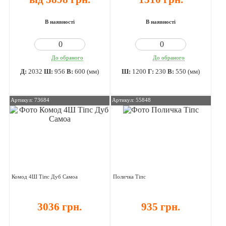
В наявності
В наявності
До обраного
До обраного
Д:
2032
Ш:
956
В:
600 (мм)
Ш:
1200
Г:
230
В:
550 (мм)
Артикул: 73684
Артикул: 55848
Комод 4Ш Тіпс Дуб Самоа
Поличка Тіпс
3036 грн.
935 грн.