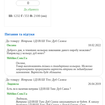
До обраного
Ш:
1232
Г:
553
В:
2100 (мм)
Питання та відгуки
До товару:
Вітрина 1Д1В1Ш Тіпс Дуб Самоа
Оксана
18.02.2022
Доброго дня, в темніших кольорах виконання даного виробу можливо?
Наприклад у кольору дуб венге?
Mebline.Com.Ua
Оксана,
Товар виготовляють тільки в стандартних кольорах. Можемо
запропонувати прорахувати вартість вітрини як індивідуальне
замовлення. Вартість буде збільшена.
До товару:
Вітрина 1Д1В1Ш Тіпс Дуб Самоа
Людмила
26.04.2019
Есть ли в наличии витрина 1Д1В1Ш Типс Дуб Саноа ?
Mebline.Com.Ua
Людмила,
Витрина 1Д1В1Ш Типс Дуб Самоа заказываться не будет. К заказу
доступна 1Д1В1Ш Типс Дуб Самоа + Белый Глянец. Срок