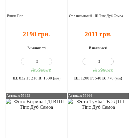
Вішак Тіпс
Стіл письмовий 1Ш Тіпс Дуб Самоа
2198 грн.
2011 грн.
В наявності
В наявності
До обраного
До обраного
Ш:
832
Г:
216
В:
1530 (мм)
Ш:
1200
Г:
540
В:
770 (мм)
Артикул: 55855
Артикул: 55864