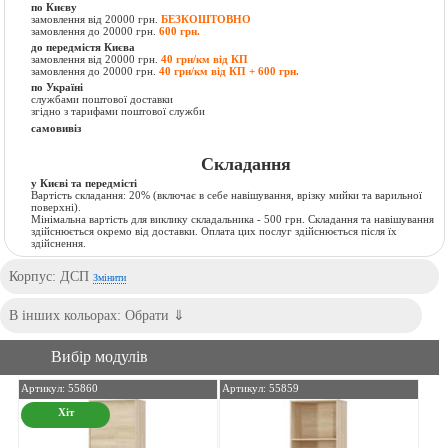
по Києву
замовлення від 20000 грн.
БЕЗКОШТОВНО
замовлення до 20000 грн.
600 грн.
до передмістя Києва
замовлення від 20000 грн.
40 грн/км від КП
замовлення до 20000 грн.
40 грн/км від КП + 600 грн.
по Україні
службами поштової доставки
згідно з тарифами поштової служби
самовивіз
Складання
у Києві та передмісті
Вартість складання:
20% (включає в себе навішування, врізку мийки та варильної
поверхні).
Мінімальна вартість для виклику складальника - 500 грн. Складання та навішування
здійснюється окремо від доставки. Оплата цих послуг здійснюється після їх
здійснення.
Корпус: ДСП
Змінити
Вибір модулів
Артикул: 55860
Артикул: 55859
Хіт