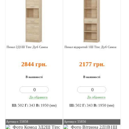
Пенал 2Д1Ш Тіпс Дуб Самоа
Пенал відкритий 1Ш Тіпс Дуб Самоа
2844 грн.
2177 грн.
В наявності
В наявності
До обраного
До обраного
Ш:
502
Г:
343
В:
1950 (мм)
Ш:
502
Г:
343
В:
1950 (мм)
Артикул: 55858
Артикул: 55856