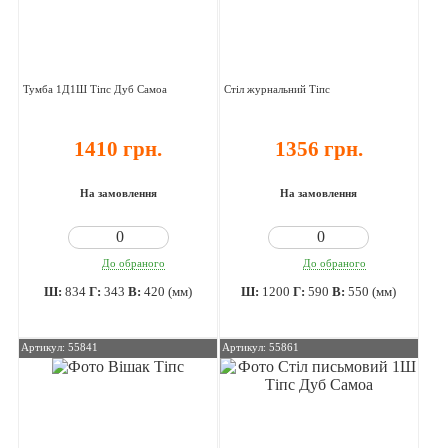
Тумба 1Д1Ш Тіпс Дуб Самоа
Стіл журнальний Тіпс
1410 грн.
1356 грн.
На замовлення
На замовлення
До обраного
До обраного
Ш:
834
Г:
343
В:
420 (мм)
Ш:
1200
Г:
590
В:
550 (мм)
Артикул: 55841
Артикул: 55861