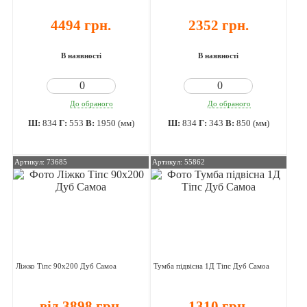
4494 грн.
2352 грн.
В наявності
В наявності
До обраного
До обраного
Ш:
834
Г:
553
В:
1950 (мм)
Ш:
834
Г:
343
В:
850 (мм)
Артикул: 73685
Артикул: 55862
Ліжко Тіпс 90х200 Дуб Самоа
Тумба підвісна 1Д Тіпс Дуб Самоа
від 3898 грн.
1310 грн.