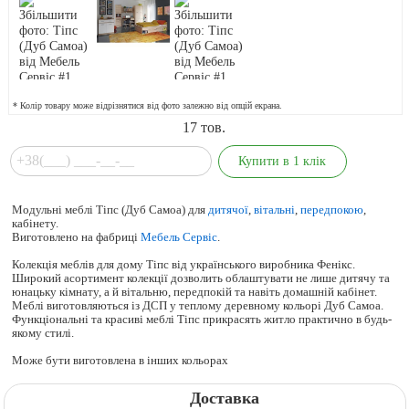
* Колір товару може відрізнятися від фото залежно від опцій екрана.
17
тов.
Модульні меблі Тіпс (Дуб Самоа) для
дитячої
,
вітальні
,
передпокою
,
кабінету.
Виготовлено на фабриці
Мебель Сервіс
.
Колекція меблів для дому Тіпс від українського виробника Фенікс.
Широкий асортимент колекції дозволить облаштувати не лише дитячу та
юнацьку кімнату, а й вітальню, передпокій та навіть домашній кабінет.
Меблі виготовляються із ДСП у теплому деревному кольорі Дуб Самоа.
Функціональні та красиві меблі Тіпс прикрасять житло практично в будь-
якому стилі.
Може бути виготовлена в інших кольорах
Доставка