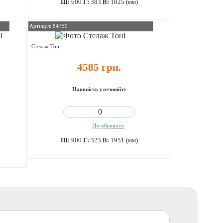
Ш:
600
Г:
383
В:
1025 (мм)
Артикул: 84759
Стелаж Тоні
4585 грн.
Наявність уточнюйте
До обраного
Ш:
900
Г:
323
В:
1951 (мм)