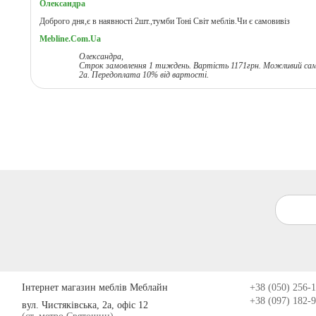
Олександра
Доброго дня,є в наявності 2шт.,тумби Тоні Світ меблів.Чи є самовивіз
Mebline.Com.Ua
Олександра,
Строк замовлення 1 тиждень. Вартість 1171грн. Можливий самов
2а. Передоплата 10% від вартості.
Інтернет магазин меблів Меблайн
+38 (050) 256-
+38 (097) 182-
вул. Чистяківська, 2а, офіс 12