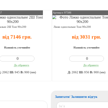
57
Артикул: 97586
альне 2Ш Тоні 90х200
Ліжко односпальне Тоні 90х200
від 7146 грн.
від 3031 грн.
Наявність уточнюйте
Наявність уточнюйте
До обраного
До обраного
Д:
2062
Ш:
945
В:
900 (мм)
Д:
2062
Ш:
956
В:
900 (мм)
Запитати/ Залишити відгук