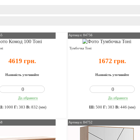
55
Артикул: 84756
ні
Тумбочка Тоні
4619 грн.
1672 грн.
Наявність уточнюйте
Наявність уточнюйте
До обраного
До обраного
Ш:
1000
Г:
383
В:
832 (мм)
Ш:
500
Г:
383
В:
446 (мм)
58
Артикул: 84752