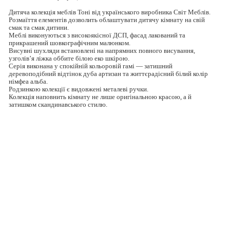
Дитяча колекція меблів Тоні від українського виробника Світ Меблів.
Розмаїття елементів дозволить облаштувати дитячу кімнату на свій
смак та смак дитини.
Меблі виконуються з високоякісної ДСП, фасад лакований та
прикрашений шовкографічним малюнком.
Висувні шухляди встановлені на напрямних повного висування,
узголів’я ліжка оббите білою еко шкірою.
Серія виконана у спокійній кольоровій гамі — затишний
деревоподібний відтінок дуба артизан та життєрадісний білий колір
німфеа альба.
Родзинкою колекції є видовжені металеві ручки.
Колекція наповнить кімнату не лише оригінальною красою, а й
затишком скандинавського стилю.