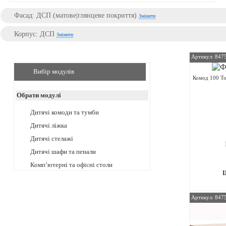
Фасад: ДСП (матове|глянцеве покриття)
Змінити
Корпус: ДСП
Змінити
Артикул: 847
Вибір модулів
Комод 100 То
Обрати модулі
Дитячі комоди та тумби
Дитячі ліжка
Дитячі стелажі
Дитячі шафи та пенали
Комп’ютерні та офісні столи
Артикул: 847