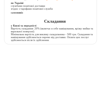
по Україні
службами поштової доставки
згідно з тарифами поштової служби
самовивіз
Складання
у Києві та передмісті
Вартість складання:
20% (включає в себе навішування, врізку мийки та
варильної поверхні).
Мінімальна вартість для виклику складальника - 500 грн. Складання та
навішування здійснюється окремо від доставки. Оплата цих послуг
здійснюється після їх здійснення.