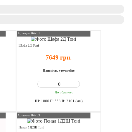
Артикул: 84751
Шафа 2Д Тоні
7649 грн.
Наявність уточнюйте
До обраного
Ш:
1000
Г:
553
В:
2101 (мм)
Артикул: 84753
Пенал 1Д2Ш Тоні