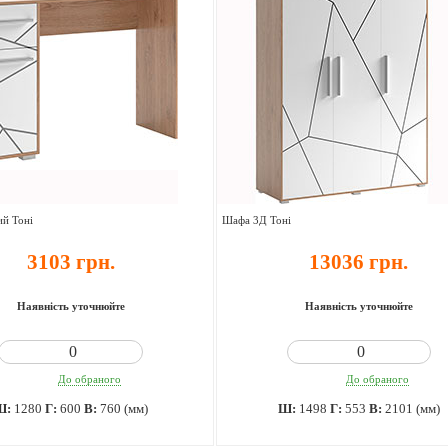
ий Тоні
Шафа 3Д Тоні
3103 грн.
13036 грн.
Наявність уточнюйте
Наявність уточнюйте
До обраного
До обраного
Ш:
1280
Г:
600
В:
760 (мм)
Ш:
1498
Г:
553
В:
2101 (мм)