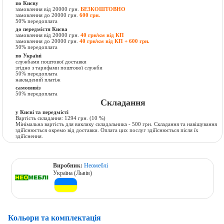
по Києву
замовлення від 20000 грн.
БЕЗКОШТОВНО
замовлення до 20000 грн.
600 грн.
50% передоплата
до передмістя Києва
замовлення від 20000 грн.
40 грн/км від КП
замовлення до 20000 грн.
40 грн/км від КП + 600 грн.
50% передоплата
по Україні
службами поштової доставки
згідно з тарифами поштової служби
50% передоплата
накладений платіж
самовивіз
50% передоплата
Складання
у Києві та передмісті
Вартість складання:
1294 грн.
(10 %)
Мінімальна вартість для виклику складальника - 500 грн. Складання та навішування
здійснюється окремо від доставки. Оплата цих послуг здійснюється після їх
здійснення.
Виробник:
Неомеблі
Україна (Львів)
Кольори та комплектація