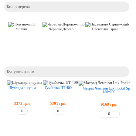
Колір дерева
Яблуня
Червоне Дерево
Пастельно Сірий
Купують разом
Тумбочка ПТ 400
Шухляда висувна
Матрац Чемпіон Lux Pocket Spring
180*200
5301
грн.
3373
грн.
9169
грн.