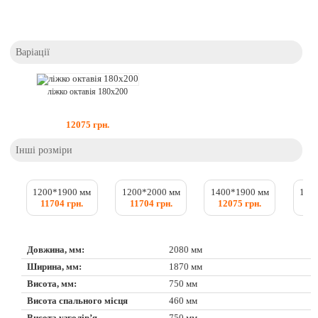
Варіації
ліжко октавія 180x200
12075
грн.
Інші розміри
1200*1900 мм
1200*2000 мм
1400*1900 мм
140
11704 грн.
11704 грн.
12075 грн.
12
Довжина, мм:
2080 мм
Ширина, мм:
1870 мм
Висота, мм:
750 мм
Висота спального місця
460 мм
Висота узголів’я
750 мм