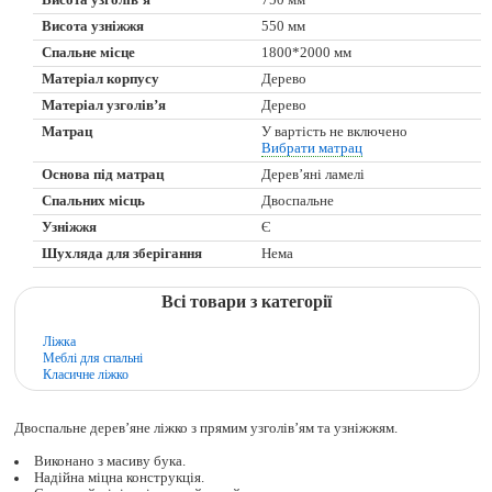
Висота узніжжя
550 мм
Спальне місце
1800*2000 мм
Матеріал корпусу
Дерево
Матеріал узголів’я
Дерево
Матрац
У вартість не включено
Вибрати матрац
Основа під матрац
Дерев’яні ламелі
Спальних місць
Двоспальне
Узніжжя
Є
Шухляда для зберігання
Нема
Всі товари з категорії
Ліжка
Меблі для спальні
Класичне ліжко
Двоспальне дерев’яне ліжко з прямим узголів’ям та узніжжям.
Виконано з масиву бука.
Надійна міцна конструкція.