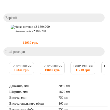
Варіації
ліжко октавія с2 180x200
12939
грн.
Інші розміри
1200*1900 мм
1200*2000 мм
1400*1900 мм
140
10840 грн.
10840 грн.
11210 грн.
11
Довжина, мм:
2080 мм
Ширина, мм:
1870 мм
Висота, мм:
750 мм
Висота спального місця
460 мм
Висота узголів’я
750 мм