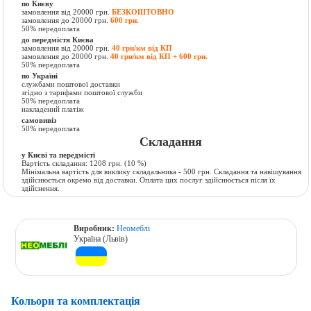
по Києву
замовлення від 20000 грн.
БЕЗКОШТОВНО
замовлення до 20000 грн.
600 грн.
50% передоплата
до передмістя Києва
замовлення від 20000 грн.
40 грн/км від КП
замовлення до 20000 грн.
40 грн/км від КП + 600 грн.
50% передоплата
по Україні
службами поштової доставки
згідно з тарифами поштової служби
50% передоплата
накладений платіж
самовивіз
50% передоплата
Складання
у Києві та передмісті
Вартість складання:
1208 грн.
(10 %)
Мінімальна вартість для виклику складальника - 500 грн. Складання та навішування
здійснюється окремо від доставки. Оплата цих послуг здійснюється після їх
здійснення.
Виробник:
Неомеблі
Україна (Львів)
Кольори та комплектація