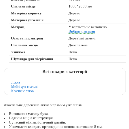
Спальне місце
1800*2000 мм
Матеріал корпусу
Дерево
Матеріал узголів’я
Дерево
Матрац
У вартість не включено
Вибрати матрац
Основа під матрац
Дерев’яні ламелі
Спальних місць
Двоспальне
Узніжжя
Нема
Шухляда для зберігання
Нема
Всі товари з категорії
Ліжка
Меблі для спальні
Класичне ліжко
Двоспальне дерев’яне ліжко з прямим узголів’ям.
Виконано з масиву бука.
Надійна міцна конструкція.
Сучасний мінімалістичний дизайн.
У комплект входить ортопедична основа завтовшки 8 мм.