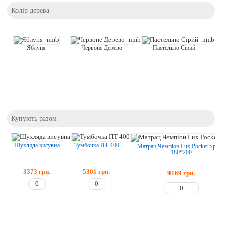
Колір дерева
Яблуня
Червоне Дерево
Пастельно Сірий
Купують разом
Тумбочка ПТ 400
Шухляда висувна
Матрац Чемпіон Lux Pocket Spring
180*200
5301
грн.
3373
грн.
9169
грн.