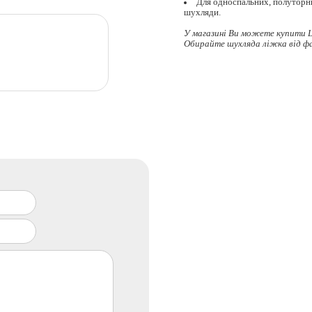
Для односпальних, полуторни
шухляди.
У магазині Ви можете купити Ш
Обирайте
шухляда ліжка
від ф