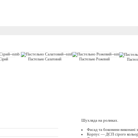
Сірий
Пастельно Рожевий
Пастельно Салатовий
Пастел
Шухляда на роликах.
Фасад та боковини виконані 
Корпус — ДСП сірого кольор