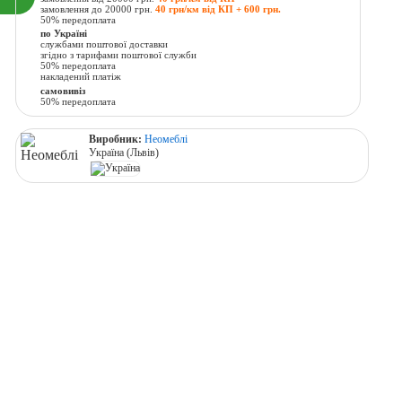
замовлення до 20000 грн.
40 грн/км від КП + 600 грн.
50% передоплата
по Україні
службами поштової доставки
згідно з тарифами поштової служби
50% передоплата
накладений платіж
самовивіз
50% передоплата
Виробник:
Неомеблі
Україна (Львів)