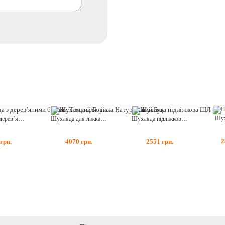
Шух
Шухляда з дерев’яними боками Темний Горіх
Шухляда для ліжка Натуральний Бук
Шухляда підліжкова ШЛ-1
2
грн.
4070
грн.
2551
грн.