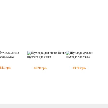
ляда ліжка
Шухляда для ліжка Венге
Шухляда для ліжка Рожева
851
грн.
4070
грн.
4070
грн.