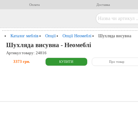
Оплата
Доставка
Каталог меблів
Опції
Опції Неомеблі
Шухляда висувна
Шухляда висувна - Неомеблі
Артикул товару: 24816
3373 грн.
Про товар