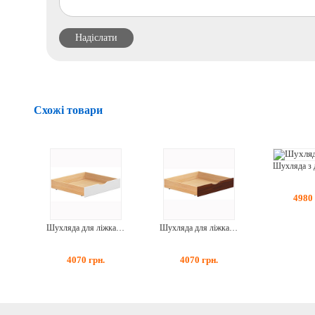
Схожі товари
4980
Шухляда для ліжка Білий Акрил
Шухляда для ліжка Каштан
4070
грн.
4070
грн.