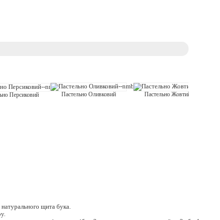
Пастельно Жовтий
Пастельно Оливковий
ьно Персиковий
з натурального щита бука.
у.