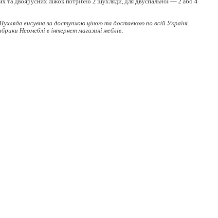
х та двоярусних ліжок потрібно 2 шухляди, для двуспальної — 2 або 4
ухляда висувна за доступною ціною та доставкою по всій Україні.
абрики Неомеблі в інтернет магазині меблів.