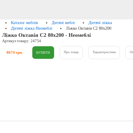
Каталог меблів
Дитячі меблі
Дитячі ліжка
Дитячі ліжка Неомеблі
Ліжко Октавія С2 80x200
Ліжко Октавія С2 80x200 - Неомеблі
Артикул товару: 24754
8674 грн.
Про товар
Характеристики
О