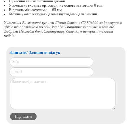
Сучасний мінімалістичний дизайн.
У комплект входить ортопедична основа завтовшки 8 мм.
Відстань між ламелями — 65 мм.
Можна укомплектувати двома шухлядами для білизни.
У магазині Ви можете купити Ліжко Октавія С2 80x200 за доступною
ціною та доставкою по всій Україні. Обирайте
класичне ліжко
від
фабрики Неомеблі для облаштування дитячої в інтернет магазині
меблів.
Запитати/ Залишити відгук