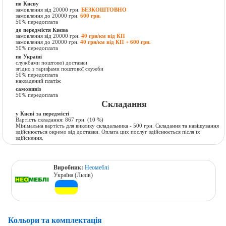
по Києву
замовлення від 20000 грн.
БЕЗКОШТОВНО
замовлення до 20000 грн.
600 грн.
50% передоплата
до передмістя Києва
замовлення від 20000 грн.
40 грн/км від КП
замовлення до 20000 грн.
40 грн/км від КП + 600 грн.
50% передоплата
по Україні
службами поштової доставки
згідно з тарифами поштової служби
50% передоплата
накладений платіж
самовивіз
50% передоплата
Складання
у Києві та передмісті
Вартість складання:
867 грн.
(10 %)
Мінімальна вартість для виклику складальника - 500 грн. Складання та навішування
здійснюється окремо від доставки. Оплата цих послуг здійснюється після їх
здійснення.
Виробник:
Неомеблі
Україна (Львів)
Кольори та комплектація