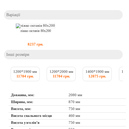
Варіації
ліжко октавія 80x200
8237
грн.
Інші розміри
1200*1900 мм
1200*2000 мм
1400*1900 мм
140
11704 грн.
11704 грн.
12075 грн.
12
Довжина, мм:
2080 мм
Ширина, мм:
870 мм
Висота, мм:
750 мм
Висота спального місця
460 мм
Висота узголів’я
750 мм