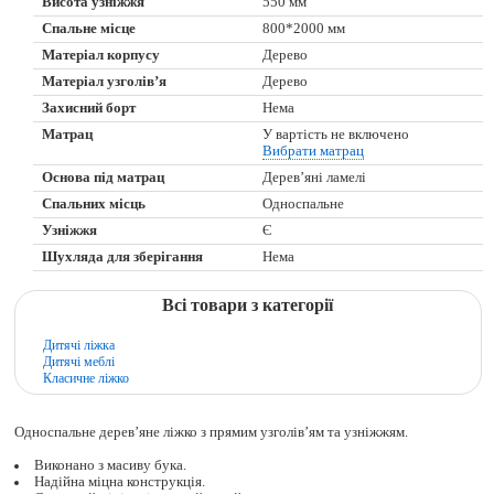
Висота узніжжя
550 мм
Спальне місце
800*2000 мм
Матеріал корпусу
Дерево
Матеріал узголів’я
Дерево
Захисний борт
Нема
Матрац
У вартість не включено
Вибрати матрац
Основа під матрац
Дерев’яні ламелі
Спальних місць
Односпальне
Узніжжя
Є
Шухляда для зберігання
Нема
Всі товари з категорії
Дитячі ліжка
Дитячі меблі
Класичне ліжко
Односпальне дерев’яне ліжко з прямим узголів’ям та узніжжям.
Виконано з масиву бука.
Надійна міцна конструкція.