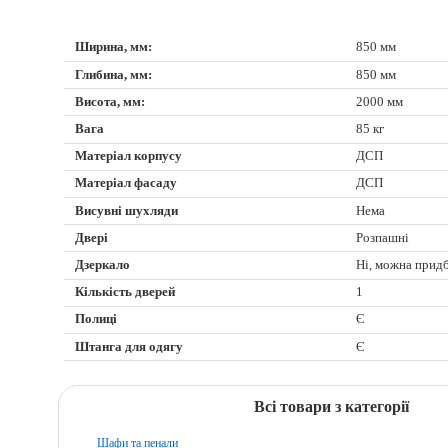
Ширина, мм:
850 мм
Глибина, мм:
850 мм
Висота, мм:
2000 мм
Вага
85 кг
Матеріал корпусу
ДСП
Матеріал фасаду
ДСП
Висувні шухляди
Нема
Двері
Розпашні
Дзеркало
Ні, можна прид
Кількість дверей
1
Полиці
Є
Штанга для одягу
Є
Всі товари з категорії
Шафи та пенали