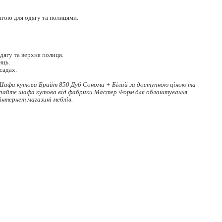
гою для одягу та полицями.
.
дягу та верхня полиця.
иць.
садах.
Шафа кутова Брайт 850 Дуб Сонома + Білий за доступною ціною та
ирайте
шафа кутова
від фабрики Мастер Форм для облаштування
 інтернет магазині меблів.