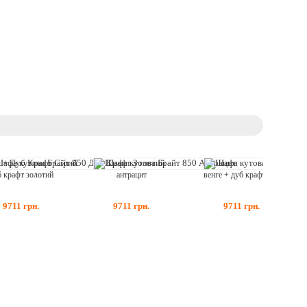
б крафт золотий
антрацит
венге + дуб крафт білий
9711
грн.
9711
грн.
9711
грн.