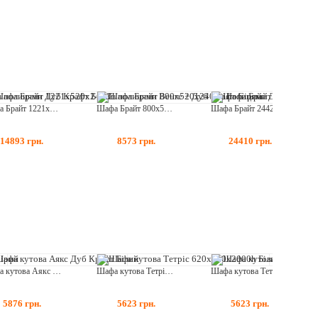
Шафа Брайт 1221х520х2400 з полицями Венге + Дуб Крафт Сірий
Шафа Брайт 800х520х2400 з полицями Дуб Сонома
Шафа Брайт 2442х520х2400 Німфеа Альба
14893
грн.
8573
грн.
24410
грн.
Шафа кутова Аякс Дуб Крафт Білий
Шафа кутова Тетріс 620х620х2000h Білий
Шафа кутова Тетріс 620х620х2000h Дуб Крафт Білий
5876
грн.
5623
грн.
5623
грн.