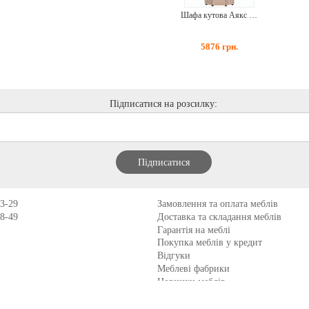
Шафа кутова Аякс Дуб Сонома
5876
грн.
Підписатися на розсилку:
13-29
Замовлення та оплата меблів
98-49
Доставка та складання меблів
Гарантія на меблі
Покупка меблів у кредит
Відгуки
Меблеві фабрики
Новинки меблів
Договір оферти
Контакти