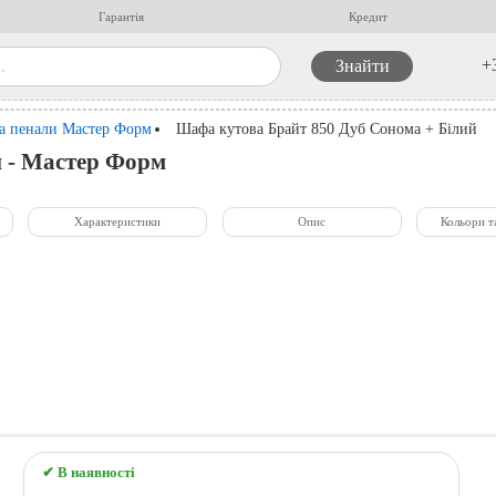
Гарантія
Кредит
+
а пенали Мастер Форм
Шафа кутова Брайт 850 Дуб Сонома + Білий
й - Мастер Форм
Характеристики
Опис
Кольори т
✔ В наявності