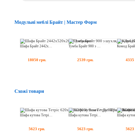
Модульні меблі Брайт | Мастер Форм
Шафа Брайт 2442х520х2000 Антрацит
Тумба Брайт 900 з шухлядою Дуб Крафт Білий
18050
грн.
2539
грн.
4335
Схожі товари
Шафа кутова Тетріс 620х620х2000h Венге + Дуб Крафт Золотий
Шафа кутова Тетріс 620х620х2000h Дуб Сонома + Білий
5623
грн.
5623
грн.
5623