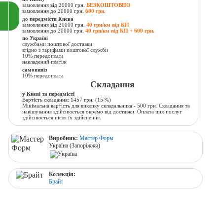
замовлення від 20000 грн.
БЕЗКОШТОВНО
замовлення до 20000 грн.
600 грн.
до передмістя Києва
замовлення від 20000 грн.
40 грн/км від КП
замовлення до 20000 грн.
40 грн/км від КП + 600 грн.
по Україні
службами поштової доставки
згідно з тарифами поштової служби
10% передоплата
накладений платіж
самовивіз
10% передоплата
Складання
у Києві та передмісті
Вартість складання:
1457 грн.
(15 %)
Мінімальна вартість для виклику складальника - 500 грн. Складання та
навішування здійснюється окремо від доставки. Оплата цих послуг
здійснюється після їх здійснення.
Виробник:
Мастер Форм
Україна (Запоріжжя)
Колекція:
Брайт