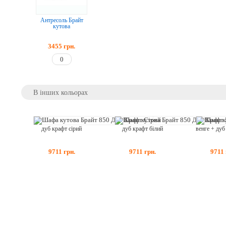
Антресоль Брайт
кутова
3455
грн.
В інших кольорах
дуб крафт сірий
дуб крафт білий
9711
грн.
9711
грн.
9711