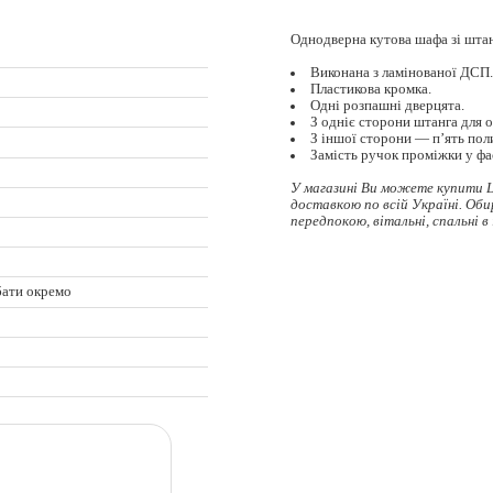
Однодверна кутова шафа зі штан
Виконана з ламінованої ДСП
Пластикова кромка.
Одні розпашні дверцята.
З одніє сторони штанга для о
З іншої сторони — п’ять пол
Замість ручок проміжки у фа
У магазині Ви можете купити 
доставкою по всій Україні. Об
передпокою, вітальні, спальні в
бати окремо