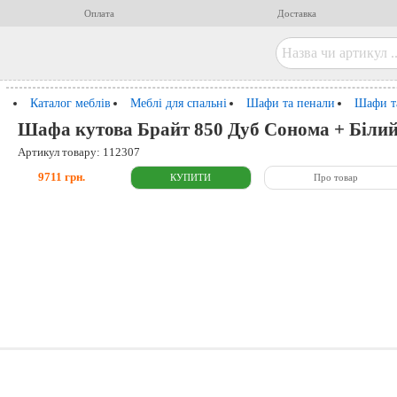
Оплата
Доставка
Каталог меблів
Меблі для спальні
Шафи та пенали
Шафи т
Шафа кутова Брайт 850 Дуб Сонома + Біли
Артикул товару: 112307
9711 грн.
Про товар