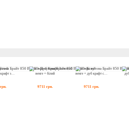
венге + дуб крафт золотий
венге + білий
венге + дуб крафт сірий
ду
грн.
9711
грн.
9711
грн.