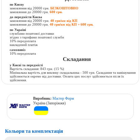
по Києву
замовлення від 20000 грн.
БЕЗКОШТОВНО
замовлення до 20000 грн.
600 грн.
до передмістя Києва
замовлення від 20000 грн.
40 грн/км від КП
замовлення до 20000 грн.
40 грн/км від КП + 600 грн.
по Україні
службами поштової доставки
згідно з тарифами поштової служби
10% передоплата
накладений платіж
самовивіз
10% передоплата
Складання
у Києві та передмісті
Вартість складання:
843 грн.
(15 %)
Мінімальна вартість для виклику складальника - 500 грн. Складання та навішування
здійснюється окремо від доставки. Оплата цих послуг здійснюється після їх
здійснення.
Виробник:
Мастер Форм
Україна (Запоріжжя)
Кольори та комплектація