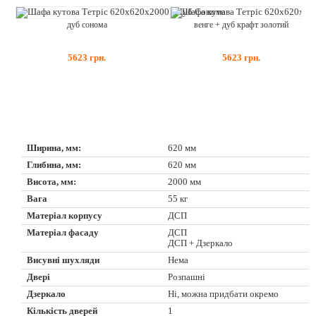
дуб сонома
венге + дуб крафт золотий
5623
грн.
5623
грн.
Ширина, мм:
620 мм
Глибина, мм:
620 мм
Висота, мм:
2000 мм
Вага
55 кг
Матеріал корпусу
ДСП
Матеріал фасаду
ДСП
ДСП + Дзеркало
Висувні шухляди
Нема
Двері
Розпашні
Дзеркало
Ні, можна придбати окремо
Кількість дверей
1