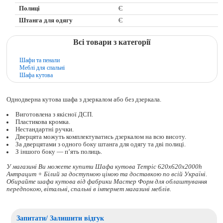
Полиці
Є
Штанга для одягу
Є
Всі товари з категорії
Шафи та пенали
Меблі для спальні
Шафа кутова
Однодверна кутова шафа з дзеркалом або без дзеркала.
Виготовлена з якісної ДСП.
Пластикова кромка.
Нестандартні ручки.
Дверцята можуть комплектуватись дзеркалом на всю висоту.
За дверцятами з одного боку штанга для одягу та дві полиці.
З іншого боку — п’ять полиць.
У магазині Ви можете купити Шафа кутова Тетріс 620х620х2000h
Антрацит + Білий за доступною ціною та доставкою по всій Україні.
Обирайте
шафа кутова
від фабрики Мастер Форм для облаштування
передпокою, вітальні, спальні в інтернет магазині меблів.
Запитати/ Залишити відгук