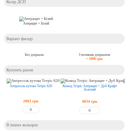
Колір ДСП
Антрацит + Білий
Варіант фасаду
Без дзеркала
З великим дзеркалом
+ 1096 грн.
Купують разом
Антресоль кутова Тетріс 620
Комод Тетріс Антрацит + Дуб Крафт
К
Золотий
2063
грн.
4834
грн.
В інших кольорах