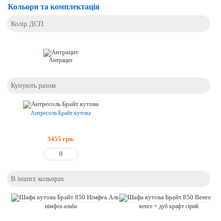
Кольори та комплектація
Колір ДСП
Антрацит
Купують разом
Антресоль Брайт кутова
3455
грн.
В інших кольорах
німфеа альба
венге + дуб крафт сірий