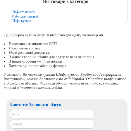
Всі товари з категорії
Шафи та пенали
Меблі для спальні
Шафа кутова
Однодверна кутова шафа зі штангою для одягу та полицями.
Виконана з ламінованої ДСП.
Пластикова кромка.
Одні розпашні дверцята.
З одніє сторони штанга для одягу та верхня полиця.
З іншої сторони — п’ять полиць.
Замість ручок проміжки у фасадах.
У магазині Ви можете купити Шафа кутова Брайт 850 Антрацит за
доступною ціною та доставкою по всій Україні. Обирайте
шафа кутова
від фабрики Мастер Форм для облаштування передпокою, вітальні,
спальні в інтернет магазині меблів.
Запитати/ Залишити відгук