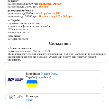
по Києву
замовлення від 20000 грн.
БЕЗКОШТОВНО
замовлення до 20000 грн.
600 грн.
до передмістя Києва
замовлення від 20000 грн.
40 грн/км від КП
замовлення до 20000 грн.
40 грн/км від КП + 600 грн.
по Україні
службами поштової доставки
згідно з тарифами поштової служби
10% передоплата
накладений платіж
самовивіз
10% передоплата
Складання
у Києві та передмісті
Вартість складання:
1457 грн.
(15 %)
Мінімальна вартість для виклику складальника - 500 грн. Складання та навішування
здійснюється окремо від доставки. Оплата цих послуг здійснюється після їх
здійснення.
Виробник:
Мастер Форм
Україна (Запоріжжя)
Колекція:
Брайт