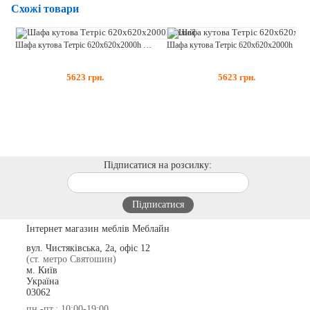
Схожі товари
Шафа кутова Тетріс 620х620х2000h Білий
Шафа кутова Тетріс 620х620х2000h Венге + Білий
5623
грн.
5623
грн.
Підписатися на розсилку:
Інтернет магазин меблів Меблайн
вул. Чистяківська, 2а, офіс 12
(ст. метро Святошин)
м. Київ
Україна
03062
пн.-пт.: 10:00-19:00