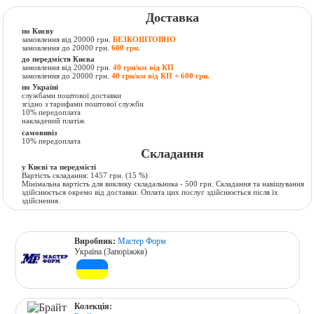
Доставка
по Києву
замовлення від 20000 грн.
БЕЗКОШТОВНО
замовлення до 20000 грн.
600 грн.
до передмістя Києва
замовлення від 20000 грн.
40 грн/км від КП
замовлення до 20000 грн.
40 грн/км від КП + 600 грн.
по Україні
службами поштової доставки
згідно з тарифами поштової служби
10% передоплата
накладений платіж
самовивіз
10% передоплата
Складання
у Києві та передмісті
Вартість складання:
1457 грн.
(15 %)
Мінімальна вартість для виклику складальника - 500 грн. Складання та навішування
здійснюється окремо від доставки. Оплата цих послуг здійснюється після їх
здійснення.
Виробник:
Мастер Форм
Україна (Запоріжжя)
Колекція: