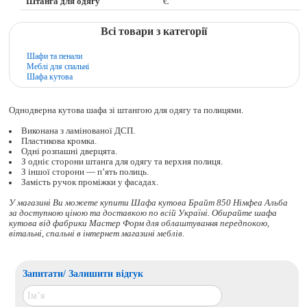
Штанга для одягу
Є
Всі товари з категорії
Шафи та пенали
Меблі для спальні
Шафа кутова
Однодверна кутова шафа зі штангою для одягу та полицями.
Виконана з ламінованої ДСП.
Пластикова кромка.
Одні розпашні дверцята.
З одніє сторони штанга для одягу та верхня полиця.
З іншої сторони — п’ять полиць.
Замість ручок проміжки у фасадах.
У магазині Ви можете купити Шафа кутова Брайт 850 Німфеа Альба
за доступною ціною та доставкою по всій Україні. Обирайте
шафа
кутова
від фабрики Мастер Форм для облаштування передпокою,
вітальні, спальні в інтернет магазині меблів.
Запитати/ Залишити відгук