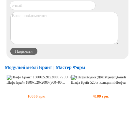
Модульні меблі Брайт | Мастер Форм
Шафа Брайт 1800х520х2000 (900+900) з полицями Дуб Крафт Білий
Шафа Брайт 520 з полицями Німфеа Альба
16066
грн.
4189
грн.