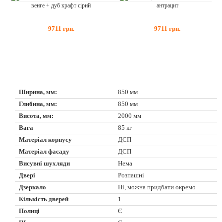
антрацит
венге + дуб крафт сірий
9711
грн.
9711
грн.
Ширина, мм:
850 мм
Глибина, мм:
850 мм
Висота, мм:
2000 мм
Вага
85 кг
Матеріал корпусу
ДСП
Матеріал фасаду
ДСП
Висувні шухляди
Нема
Двері
Розпашні
Дзеркало
Ні, можна придбати окремо
Кількість дверей
1
Полиці
Є