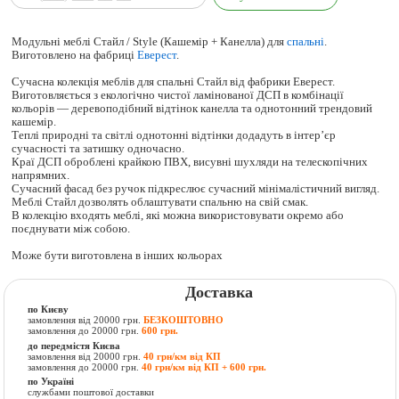
Модульні меблі Стайл / Style (Кашемір + Канелла) для
спальні
.
Виготовлено на фабриці
Еверест
.
Сучасна колекція меблів для спальні Стайл від фабрики Еверест.
Виготовляється з екологічно чистої ламінованої ДСП в комбінації
кольорів — деревоподібний відтінок канелла та однотонний трендовий
кашемір.
Теплі природні та світлі однотонні відтінки додадуть в інтер’єр
сучасності та затишку одночасно.
Краї ДСП оброблені крайкою ПВХ, висувні шухляди на телескопічних
напрямних.
Сучасний фасад без ручок підкреслює сучасний мінімалістичний вигляд.
Меблі Стайл дозволять облаштувати спальню на свій смак.
В колекцію входять меблі, які можна використовувати окремо або
поєднувати між собою.
Може бути виготовлена в інших кольорах
Доставка
по Києву
замовлення від 20000 грн.
БЕЗКОШТОВНО
замовлення до 20000 грн.
600 грн.
до передмістя Києва
замовлення від 20000 грн.
40 грн/км від КП
замовлення до 20000 грн.
40 грн/км від КП + 600 грн.
по Україні
службами поштової доставки