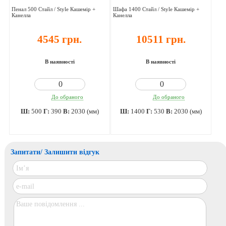
Пенал 500 Стайл / Style Кашемір +
Шафа 1400 Стайл / Style Кашемір +
Канелла
Канелла
4545 грн.
10511 грн.
В наявності
В наявності
До обраного
До обраного
Ш:
500
Г:
390
В:
2030 (мм)
Ш:
1400
Г:
530
В:
2030 (мм)
Запитати/ Залишити відгук