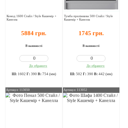
Комод 1600 Стайл / Style Кашемір +
Тумба приліжкова 500 Стайл / Style
Канелла
Кашемір + Канелла
5884 грн.
1745 грн.
В наявності
В наявності
До обраного
До обраного
Ш:
1602
Г:
390
В:
754 (мм)
Ш:
502
Г:
390
В:
442 (мм)
Артикул: 113050
Артикул: 113052