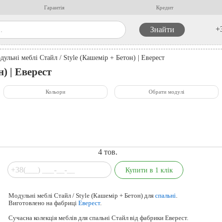
Гарантія
Кредит
+
дульні меблі Стайл / Style (Кашемір + Бетон) | Еверест
) | Еверест
Кольори
Обрати модулі
4
тов.
Модульні меблі Стайл / Style (Кашемір + Бетон) для
спальні
.
Виготовлено на фабриці
Еверест
.
Сучасна колекція меблів для спальні Стайл від фабрики Еверест.