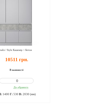
айл / Style Кашемір + Бетон
10511 грн.
В наявності
До обраного
Ш:
1400
Г:
530
В:
2030 (мм)