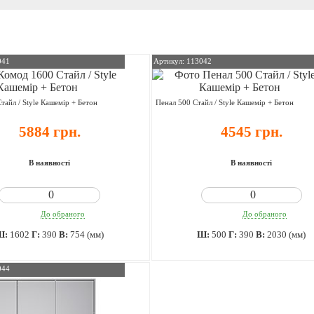
041
Артикул: 113042
тайл / Style Кашемір + Бетон
Пенал 500 Стайл / Style Кашемір + Бетон
5884 грн.
4545 грн.
В наявності
В наявності
До обраного
До обраного
Ш:
1602
Г:
390
В:
754 (мм)
Ш:
500
Г:
390
В:
2030 (мм)
044