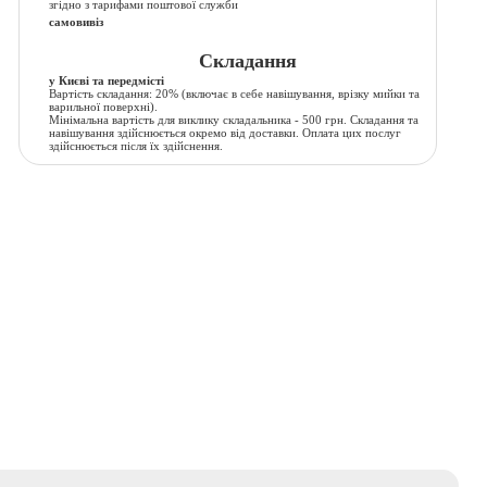
згідно з тарифами поштової служби
самовивіз
Складання
у Києві та передмісті
Вартість складання:
20% (включає в себе навішування, врізку мийки та
варильної поверхні).
Мінімальна вартість для виклику складальника - 500 грн. Складання та
навішування здійснюється окремо від доставки. Оплата цих послуг
здійснюється після їх здійснення.