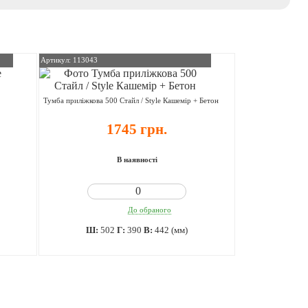
Артикул: 113043
Тумба приліжкова 500 Стайл / Style Кашемір + Бетон
1745 грн.
В наявності
До обраного
Ш:
502
Г:
390
В:
442 (мм)