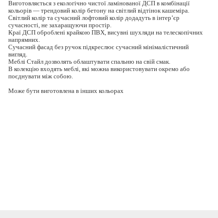
Виготовляється з екологічно чистої ламінованої ДСП в комбінації
кольорів — трендовий колір бетону на світлий відтінок кашеміра.
Світлий колір та сучасний лофтовий колір додадуть в інтер’єр
сучасності, не захаращуючи простір.
Краї ДСП оброблені крайкою ПВХ, висувні шухляди на телескопічних
напрямних.
Сучасний фасад без ручок підкреслює сучасний мінімалістичний
вигляд.
Меблі Стайл дозволять облаштувати спальню на свій смак.
В колекцію входять меблі, які можна використовувати окремо або
поєднувати між собою.
Може бути виготовлена в інших кольорах