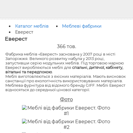
Каталог меблів
Меблеві фабрики
Еверест
Еверест
366
тов.
Фабрика меблів «Еверест» заснована у 2007 році в місті
Запоріжжя. Великого розвитку набула у 2013 році,
запустивши серію модульних меблів. Під торговою маркою
Еверест виробляються меблі для
спальні, дитячої, кабінету,
вітальні та передпокою
.
Меблі виготовляються з якісних матеріалів. Мають висновок
санстанції про екологічність використовуваних матеріалів.
Меблева фурнітура від відомого бренду GIFF. Меблі Еверест
відносяться до середньої цінової категорії.
Фото