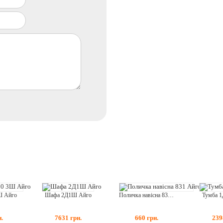
Шафа 2Д1Ш Айго
Тумба 
Ш Айго
Поличка навісна 831 Айго
7631
грн.
239
н.
660
грн.