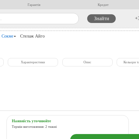
Гарантія
Кредит
+
і Сокме
Стелаж Айго
Характеристики
Опис
Кольори т
Наявність уточнюйте
Термін виготовлення: 2 тижні