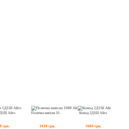
1Д1Ш Айго
Комод 2Д1Ш Айго
Поличка навісна 1088 Айго
8
грн.
5684
грн.
1616
грн.