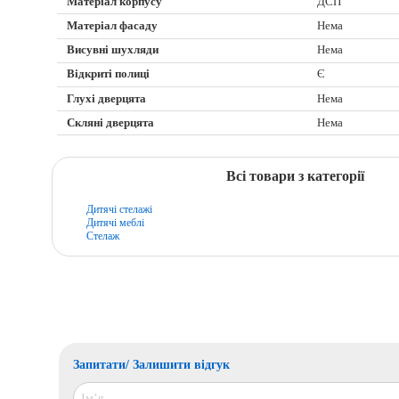
Матеріал корпусу
ДСП
Матеріал фасаду
Нема
Висувні шухляди
Нема
Відкриті полиці
Є
Глухі дверцята
Нема
Скляні дверцята
Нема
Всі товари з категорії
Дитячі стелажі
Дитячі меблі
Стелаж
Запитати/ Залишити відгук