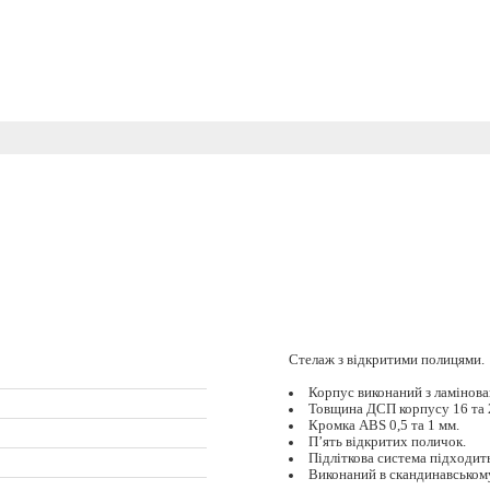
Стелаж з відкритими полицями.
Корпус виконаний з ламінов
Товщина ДСП корпусу 16 та 
Кромка ABS 0,5 та 1 мм.
П’ять відкритих поличок.
Підліткова система підходить
Виконаний в скандинавському