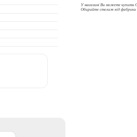
У магазині Ви можете купити С
Обирайте
стелаж
від фабрики