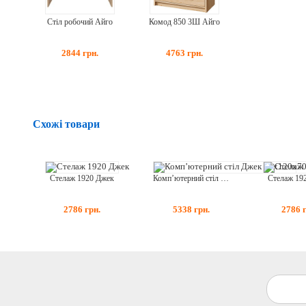
Стіл робочий Айго
Комод 850 3Ш Айго
2844
грн.
4763
грн.
Схожі товари
Стелаж 1920 Джек
Стелаж 19
Комп’ютерний стіл Джек 75x120x70
2786
грн.
2786
5338
грн.