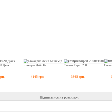
20 Джек
Етажерка Дейл Кашемір + Дуб Артизан
Стелаж Expert 2000х1000х300-п5
грн.
4145
грн.
3365
грн.
Підписатися на розсилку: