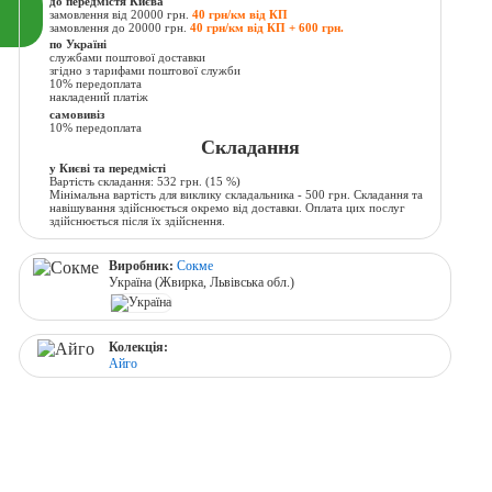
до передмістя Києва
замовлення від 20000 грн.
40 грн/км від КП
замовлення до 20000 грн.
40 грн/км від КП + 600 грн.
по Україні
службами поштової доставки
згідно з тарифами поштової служби
10% передоплата
накладений платіж
самовивіз
10% передоплата
Складання
у Києві та передмісті
Вартість складання:
532 грн.
(15 %)
Мінімальна вартість для виклику складальника - 500 грн. Складання та
навішування здійснюється окремо від доставки. Оплата цих послуг
здійснюється після їх здійснення.
Виробник:
Сокме
Україна (Жвирка, Львівська обл.)
Колекція:
Айго