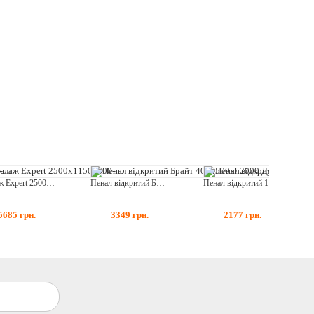
Стелаж Expert 2500х1150х600-п5
Пенал відкритий Брайт 400х500хh2000 Дуб Сонома
Пенал відкритий 1Ш Тіпс Дуб Самоа
5685
грн.
3349
грн.
2177
грн.