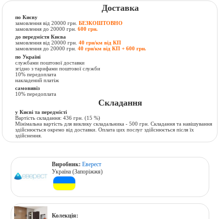
Доставка
по Києву
замовлення від 20000 грн.
БЕЗКОШТОВНО
замовлення до 20000 грн.
600 грн.
до передмістя Києва
замовлення від 20000 грн.
40 грн/км від КП
замовлення до 20000 грн.
40 грн/км від КП + 600 грн.
по Україні
службами поштової доставки
згідно з тарифами поштової служби
10% передоплата
накладений платіж
самовивіз
10% передоплата
Складання
у Києві та передмісті
Вартість складання:
436 грн.
(15 %)
Мінімальна вартість для виклику складальника - 500 грн. Складання та навішування
здійснюється окремо від доставки. Оплата цих послуг здійснюється після їх
здійснення.
Виробник:
Еверест
Україна (Запоріжжя)
Колекція: