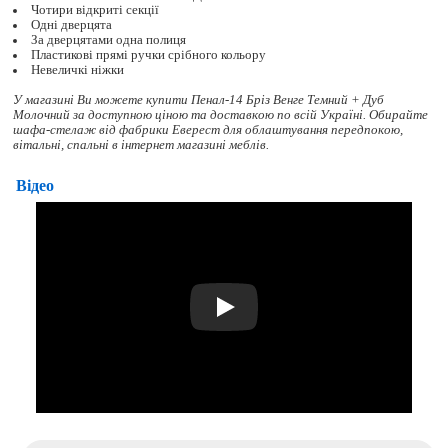
Чотири відкриті секції
Одні дверцята
За дверцятами одна полиця
Пластикові прямі ручки срібного кольору
Невеличкі ніжки
У магазині Ви можете купити Пенал-14 Бріз Венге Темний + Дуб
Молочний за доступною ціною та доставкою по всій Україні. Обирайте
шафа-стелаж
від фабрики Еверест для облаштування передпокою,
вітальні, спальні в інтернет магазині меблів.
Відео
Play