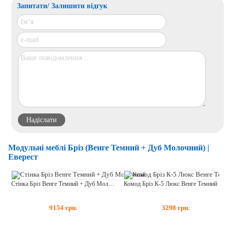
Запитати/ Залишити відгук
Модульні меблі Бріз (Венге Темний + Дуб Молочний) |
Еверест
Стінка Бріз Венге Темний + Дуб Молочний
Комод Бріз К-5 Люкс Венге Темний + Дуб Молочний у т.ч. п/в напрямні
9154
грн.
3298
грн.