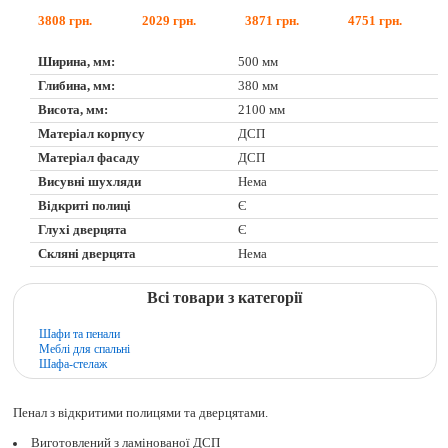
3808
грн.
2029
грн.
3871
грн.
4751
грн.
Ширина, мм:
500 мм
Глибина, мм:
380 мм
Висота, мм:
2100 мм
Матеріал корпусу
ДСП
Матеріал фасаду
ДСП
Висувні шухляди
Нема
Відкриті полиці
Є
Глухі дверцята
Є
Скляні дверцята
Нема
Всі товари з категорії
Шафи та пенали
Меблі для спальні
Шафа-стелаж
Пенал з відкритими полицями та дверцятами.
Виготовлений з ламінованої ДСП