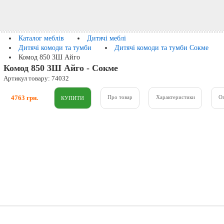
Каталог меблів
Дитячі меблі
Дитячі комоди та тумби
Дитячі комоди та тумби Сокме
Комод 850 3Ш Айго
Комод 850 3Ш Айго - Сокме
Артикул товару: 74032
4763 грн.
Про товар
Характеристики
О