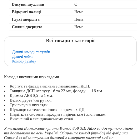
Висувні шухляди
Є
Відкриті полиці
Нема
Глухі дверцята
Нема
Скляні дверцята
Нема
Всі товари з категорії
Дитячі комоди та тумби
Дитячі меблі
Комод (Тумба)
Комод з висувними шухлядами.
Корпус та фасад виконані з ламінованої ДСП.
Товщина ДСП корпусу 16 та 22 мм, фасаду — 16 мм.
Кромка ABS 0,5 та 1 мм.
Великі дерев’яні ручки.
Три висувні шухляди.
Шухляди на телескопічних напрямних ДЦ.
Підліткова система підходить і дівчаткам і хлопчикам.
Виконаний в скандинавському стилі.
У магазині Ви можете купити Комод 850 3Ш Айго за доступною ціною
та доставкою по всій Україні. Обирайте
комод (тумба)
від фабрики
Сокме для облаштування дитячої в інтернет магазині меблів.