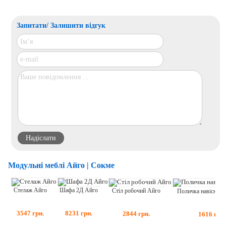
Запитати/ Залишити відгук
Модульні меблі Айго | Сокме
Стелаж Айго
Шафа 2Д Айго
Стіл робочий Айго
Поличка навісна 1
3547
грн.
8231
грн.
2844
грн.
1616
грн.