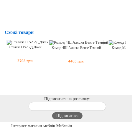
Схожі товари
Стелаж 1152 2Д Джек
Комод 4Ш Аляска Венге Темний
Комод Марс 
2708
грн.
4465
грн.
6
Підписатися на розсилку:
Інтернет магазин меблів Меблайн