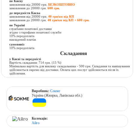
по Києву
замовлення від 20000 грн.
БЕЗКОШТОВНО
замовлення до 20000 грн.
600 грн.
до передмістя Києва
замовлення від 20000 грн.
40 грн/км від КП
замовлення до 20000 грн.
40 грн/км від КП + 600 грн.
по Україні
службами поштової доставки
згідно з тарифами поштової служби
10% передоплата
накладений платіж
самовивіз
10% передоплата
Складання
у Києві та передмісті
Вартість складання:
714 грн.
(15 %)
Мінімальна вартість для виклику складальника - 500 грн. Складання та навішування
здійснюється окремо від доставки. Оплата цих послуг здійснюється після їх
здійснення.
Виробник:
Сокме
Україна (Жвирка, Львівська обл.)
Колекція:
Айго