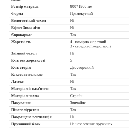
Розмір матраца
800*1900 мм
Форма
Прямокутний
Вологостікий чохол
Ні
Ефект Зима-літо
Ні
Єврокаркас
Так
Жорсткість
4 - помірно жорсткий
3 - середньої жорсткості
Знімний чохол
Ні
К-ть зон жорсткості
5
К-ть сторін
Двосторонній
Кокосове волокно
Так
Латекс
Ні
Матеріал із пам’яттю
Так
Матеріал чохла
Стрейч
Пакування
Звичайне
Пінополіуретан
Так
Покращена вентиляція
Ні
Пружинний блок
На незалежних пружинах