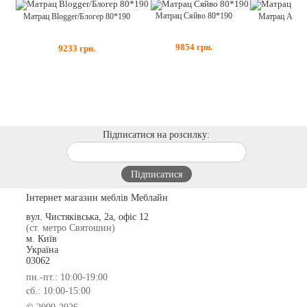
Матрац Сяйво 80*190
Матрац Blogger/Блогер 80*190
Матрац Accau
9854
грн.
9233
грн.
117
Підписатися на розсилку:
Інтернет магазин меблів Меблайн
вул. Чистяківська, 2а, офіс 12
(ст. метро Святошин)
м. Київ
Україна
03062
пн.-пт.: 10:00-19:00
сб.: 10:00-15:00