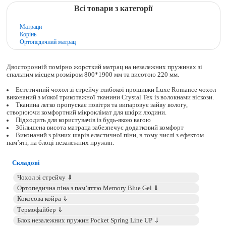
Всі товари з категорії
Матраци
Корінь
Ортопедичний матрац
Двосторонній помірно жорсткий матрац на незалежних пружинах зі
спальним місцем розміром 800*1900 мм та висотою 220 мм.
Естетичний чохол зі стрейчу глибокої прошивки Luxe Romance чохол
виконаний з м'якої трикотажної тканини Crystal Tex із волокнами віскози.
Тканина легко пропускає повітря та випаровує зайву вологу,
створюючи комфортний мікроклімат для шкіри людини.
Підходить для користувачів із будь-якою вагою
Збільшена висота матраца забезпечує додатковий комфорт
Виконаний з різних шарів еластичної піни, в тому числі з ефектом
пам’яті, на блоці незалежних пружин.
Складові