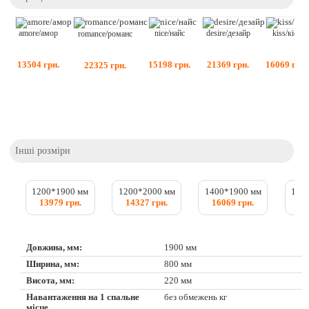
nice/найс
kiss/кісс
amore/амор
desire/дезайр
romance/романс
15198
грн.
16069
грн.
13504
грн.
21369
грн.
22325
грн.
Інші розміри
1200*1900 мм
1200*2000 мм
1400*1900 мм
140
13979 грн.
14327 грн.
16069 грн.
16
Довжина, мм:
1900 мм
Ширина, мм:
800 мм
Висота, мм:
220 мм
Навантаження на 1 спальне
без обмежень кг
місце