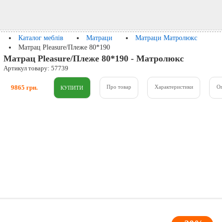
Каталог меблів
Матраци
Матраци Матролюкс
Матрац Pleasure/Плеже 80*190
Матрац Pleasure/Плеже 80*190 - Матролюкс
Артикул товару: 57739
9865 грн.
Про товар
Характеристики
О