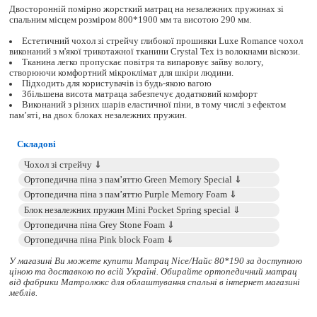
Двосторонній помірно жорсткий матрац на незалежних пружинах зі
спальним місцем розміром 800*1900 мм та висотою 290 мм.
Естетичний чохол зі стрейчу глибокої прошивки Luxe Romance чохол
виконаний з м'якої трикотажної тканини Crystal Tex із волокнами віскози.
Тканина легко пропускає повітря та випаровує зайву вологу,
створюючи комфортний мікроклімат для шкіри людини.
Підходить для користувачів із будь-якою вагою
Збільшена висота матраца забезпечує додатковий комфорт
Виконаний з різних шарів еластичної піни, в тому числі з ефектом
пам’яті, на двох блоках незалежних пружин.
Складові
У магазині Ви можете купити Матрац Nice/Найс 80*190 за доступною
ціною та доставкою по всій Україні. Обирайте
ортопедичний матрац
від фабрики Матролюкс для облаштування спальні в інтернет магазині
меблів.