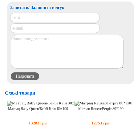
Запитати/ Залишити відгук
Схожі товари
Матрац Retreat/Ретріт 80*190
Матрац Baby Queen/Бейбі Квін 80х190
12753
грн.
13283
грн.
Мат