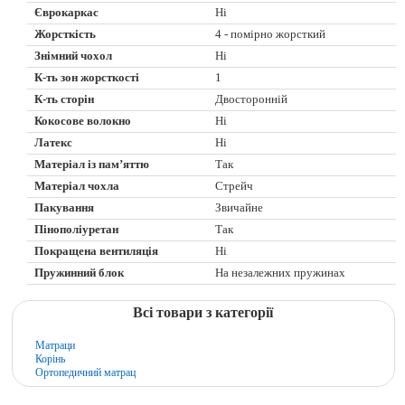
Єврокаркас
Ні
Жорсткість
4 - помірно жорсткий
Знімний чохол
Ні
К-ть зон жорсткості
1
К-ть сторін
Двосторонній
Кокосове волокно
Ні
Латекс
Ні
Матеріал із пам’яттю
Так
Матеріал чохла
Стрейч
Пакування
Звичайне
Пінополіуретан
Так
Покращена вентиляція
Ні
Пружинний блок
На незалежних пружинах
Всі товари з категорії
Матраци
Корінь
Ортопедичний матрац