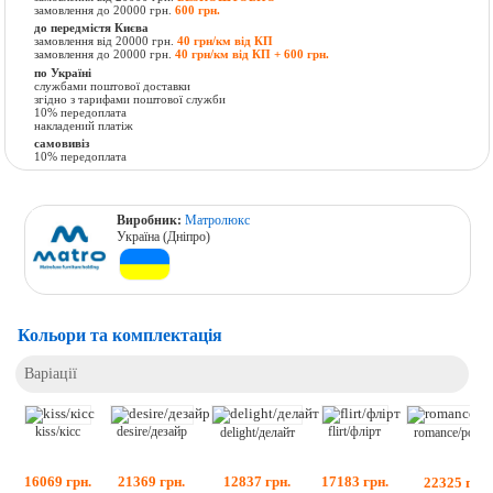
замовлення до 20000 грн.
600 грн.
до передмістя Києва
замовлення від 20000 грн.
40 грн/км від КП
замовлення до 20000 грн.
40 грн/км від КП + 600 грн.
по Україні
службами поштової доставки
згідно з тарифами поштової служби
10% передоплата
накладений платіж
самовивіз
10% передоплата
Виробник:
Матролюкс
Україна (Дніпро)
Кольори та комплектація
Варіації
kiss/кісс
flirt/флірт
desire/дезайр
delight/делайт
romance/рома
16069
грн.
17183
грн.
21369
грн.
12837
грн.
22325
грн.