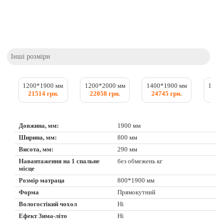
Інші розміри
1200*1900 мм
1200*2000 мм
1400*1900 мм
140
21514 грн.
22058 грн.
24745 грн.
25
Довжина, мм:
1900 мм
Ширина, мм:
800 мм
Висота, мм:
290 мм
Навантаження на 1 спальне
без обмежень кг
місце
Розмір матраца
800*1900 мм
Форма
Прямокутний
Вологостікий чохол
Ні
Ефект Зима-літо
Ні