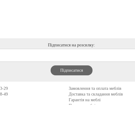
Підписатися на розсилку:
13-29
Замовлення та оплата меблів
98-49
Доставка та складання меблів
Гарантія на меблі
Покупка меблів у кредит
Відгуки
Меблеві фабрики
Новинки меблів
Договір оферти
Контакти