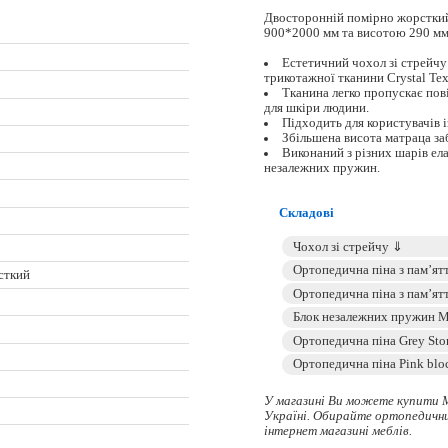
Двосторонній помірно жорсткий
900*2000 мм та висотою 290 мм
Естетичний чохол зі стрейчу
трикотажної тканини Crystal Tex
Тканина легко пропускає пов
для шкіри людини.
Підходить для користувачів 
Збільшена висота матраца з
Виконаний з різних шарів ела
незалежних пружин.
Складові
сткий
У магазині Ви можете купити 
Україні. Обирайте
ортопедичн
інтернет магазині меблів.