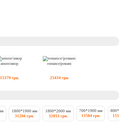
amore/амор
romance/романс
15379
грн.
25434
грн.
700*1900 мм
800*1900 мм
мм
1800*1900 мм
1800*2000 мм
13504 грн.
15198 грн.
.
31266 грн.
32053 грн.