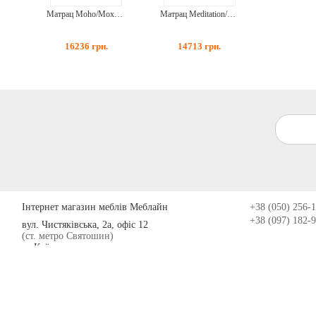
Матрац Moho/Мохо 90*200
Матрац Meditation/Медитація 90*200
16236
грн.
14713
грн.
Інтернет магазин меблів Меблайн
+38 (050) 256-
+38 (097) 182-
вул. Чистяківська, 2а, офіс 12
(ст. метро Святошин)
м. Київ
Україна
03062
пн.-пт.: 10:00-19:00
сб.: 10:00-15:00
© 2009-2026