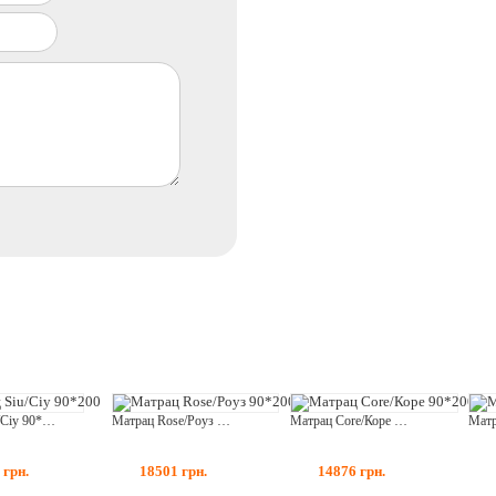
Матрац Siu/Сіу 90*200
Матрац Rose/Роуз 90*200
Матрац Core/Коре 90*200
9
грн.
18501
грн.
14876
грн.