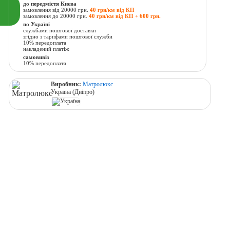
до передмістя Києва
замовлення від 20000 грн.
40 грн/км від КП
замовлення до 20000 грн.
40 грн/км від КП + 600 грн.
по Україні
службами поштової доставки
згідно з тарифами поштової служби
10% передоплата
накладений платіж
самовивіз
10% передоплата
Виробник:
Матролюкс
Україна (Дніпро)