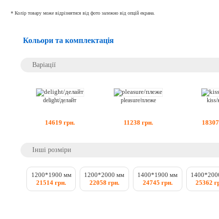
* Колір товару може відрізнятися від фото залежно від опцій екрана.
Кольори та комплектація
Варіації
delight/делайт
pleasure/плеже
kiss/
14619
грн.
11238
грн.
1830
Інші розміри
1200*1900 мм
1200*2000 мм
1400*1900 мм
1400*200
21514 грн.
22058 грн.
24745 грн.
25362 г