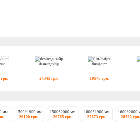
кісс
desire/дезайр
flirt/флірт
7
грн.
24345
грн.
19570
грн.
0 мм
1500*1900 мм
1500*2000 мм
1600*1900 мм
1600*2000 
рн.
26100 грн.
26765 грн.
27673 грн.
28362 грн