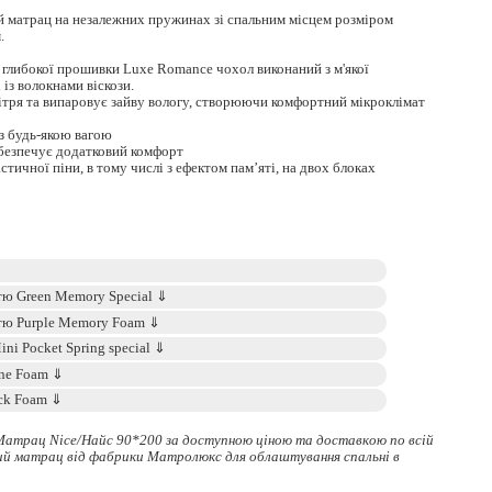
 матрац на незалежних пружинах зі спальним місцем розміром
.
 глибокої прошивки Luxe Romance чохол виконаний з м'якої
 із волокнами віскози.
ітря та випаровує зайву вологу, створюючи комфортний мікроклімат
із будь-якою вагою
абезпечує додатковий комфорт
стичної піни, в тому числі з ефектом пам’яті, на двох блоках
Матрац Nice/Найс 90*200 за доступною ціною та доставкою по всій
ий матрац
від фабрики Матролюкс для облаштування спальні в