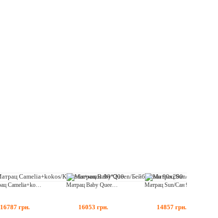
Матрац Camelia+kokos/Камелія+кокос 90*200
Матрац Baby Queen/Бейбі Квін 90х200
Матрац Sun/Сан 90*200
16787
грн.
16053
грн.
14857
грн.