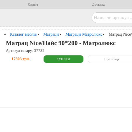
Оплата
Доставка
Каталог меблів
Матраци
Матраци Матролюкс
Матрац Nice
Матрац Nice/Найс 90*200 - Матролюкс
Артикул товару: 57732
17303 грн.
Про товар