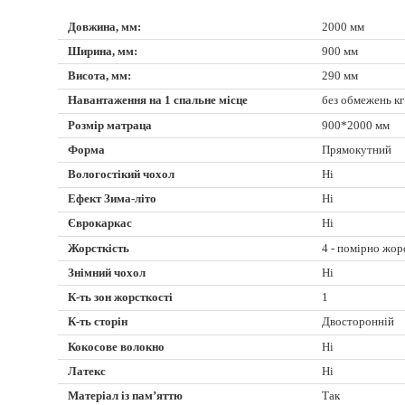
Довжина, мм:
2000 мм
Ширина, мм:
900 мм
Висота, мм:
290 мм
Навантаження на 1 спальне місце
без обмежень кг
Розмір матраца
900*2000 мм
Форма
Прямокутний
Вологостікий чохол
Ні
Ефект Зима-літо
Ні
Єврокаркас
Ні
Жорсткість
4 - помірно жор
Знімний чохол
Ні
К-ть зон жорсткості
1
К-ть сторін
Двосторонній
Кокосове волокно
Ні
Латекс
Ні
Матеріал із пам’яттю
Так