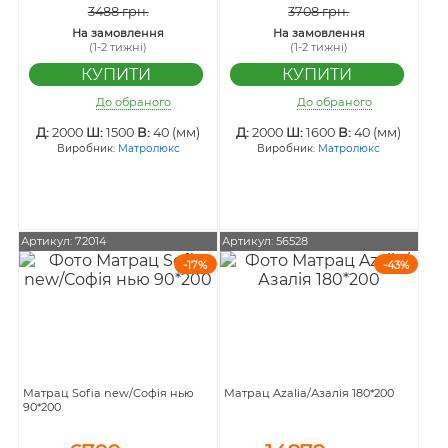
3488 грн.
3708 грн.
На замовлення
На замовлення
(1-2 тижні)
(1-2 тижні)
До обраного
До обраного
Д:
2000
Ш:
1500
В:
40 (мм)
Д:
2000
Ш:
1600
В:
40 (мм)
Виробник:
Матролюкс
Виробник:
Матролюкс
Артикул: 72014
Артикул: 56528
-17%
-43%
Матрац Sofia new/Софія нью
Матрац Azalia/Азалія 180*200
90*200