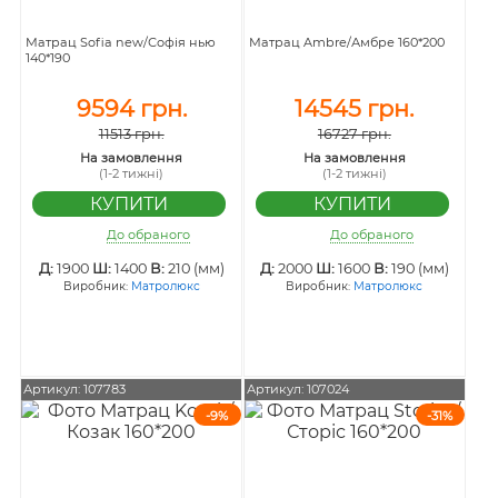
Матрац Sofia new/Софія нью
Матрац Ambre/Амбре 160*200
140*190
9594 грн.
14545 грн.
11513 грн.
16727 грн.
На замовлення
На замовлення
(1-2 тижні)
(1-2 тижні)
До обраного
До обраного
Д:
1900
Ш:
1400
В:
210 (мм)
Д:
2000
Ш:
1600
В:
190 (мм)
Виробник:
Матролюкс
Виробник:
Матролюкс
Артикул: 107783
Артикул: 107024
-9%
-31%