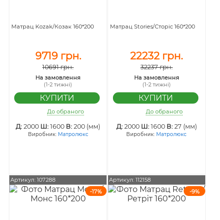
Матрац Kozak/Козак 160*200
Матрац Stories/Сторіс 160*200
9719 грн.
22232 грн.
10691 грн.
32237 грн.
На замовлення
На замовлення
(1-2 тижні)
(1-2 тижні)
До обраного
До обраного
Д:
2000
Ш:
1600
В:
200 (мм)
Д:
2000
Ш:
1600
В:
27 (мм)
Виробник:
Матролюкс
Виробник:
Матролюкс
Артикул: 107288
Артикул: 112158
-17%
-9%