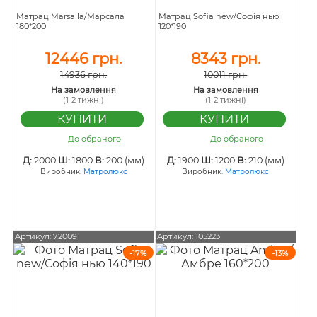
Матрац Marsalla/Марсала
Матрац Sofia new/Софія нью
180*200
120*190
12446 грн.
8343 грн.
14936 грн.
10011 грн.
На замовлення
На замовлення
(1-2 тижні)
(1-2 тижні)
До обраного
До обраного
Д:
2000
Ш:
1800
В:
200 (мм)
Д:
1900
Ш:
1200
В:
210 (мм)
Виробник:
Матролюкс
Виробник:
Матролюкс
Артикул: 72009
Артикул: 105223
-17%
-13%