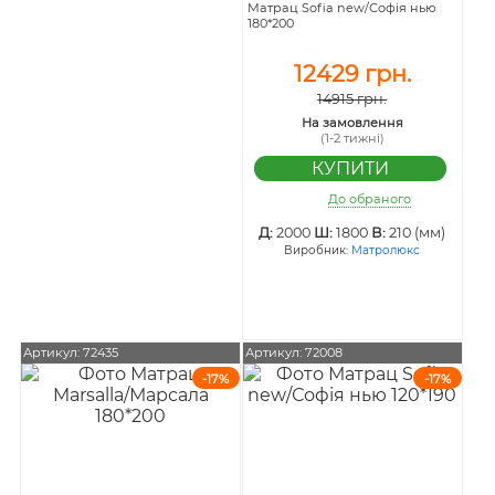
Матрац Sofia new/Софія нью
180*200
12429 грн.
14915 грн.
На замовлення
(1-2 тижні)
До обраного
Д:
2000
Ш:
1800
В:
210 (мм)
Виробник:
Матролюкс
Артикул: 72435
Артикул: 72008
-17%
-17%