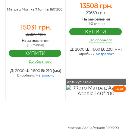
13508 грн.
Матрац Monika/Моніка 160*200
23639 грн.
На замовлення
(1-2 тижні)
15031 грн.
23297 грн.
До обраного
На замовлення
(1-2 тижні)
Д:
2000
Ш:
1600
В:
220 (мм)
Виробник:
Матролюкс
До обраного
Д:
2000
Ш:
1600
В:
210 (мм)
Виробник:
Матролюкс
Артикул: 56525
-43%
Матрац Azalia/Азалія 140*200