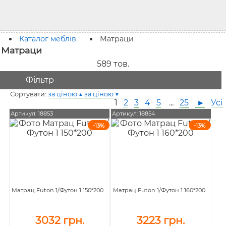
Каталог меблів
Матраци
Матраци
589
тов.
Фільтр
Сортувати:
за ціною ▲
за ціною ▼
1
2
3
4
5
...
25
►
Усі
Артикул: 18853
Артикул: 18854
-13%
-13%
Матрац Futon 1/Футон 1 150*200
Матрац Futon 1/Футон 1 160*200
3032 грн.
3223 грн.