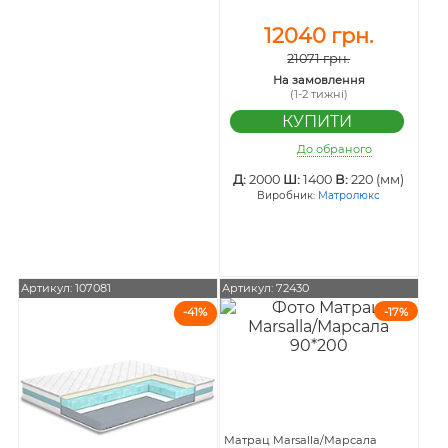
12040 грн.
21071 грн.
На замовлення
(1-2 тижні)
До обраного
Д:
2000
Ш:
1400
В:
220 (мм)
Виробник:
Матролюкс
Артикул: 107081
Артикул: 72430
-41%
-17%
Матрац Marsalla/Марсала