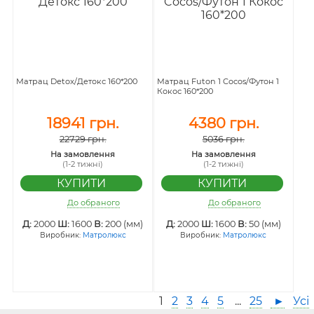
Матрац Detox/Детокс 160*200
Матрац Futon 1 Cocos/Футон 1
Кокос 160*200
18941 грн.
4380 грн.
22729 грн.
5036 грн.
На замовлення
На замовлення
(1-2 тижні)
(1-2 тижні)
До обраного
До обраного
Д:
2000
Ш:
1600
В:
200 (мм)
Д:
2000
Ш:
1600
В:
50 (мм)
Виробник:
Матролюкс
Виробник:
Матролюкс
1
2
3
4
5
...
25
►
Усі