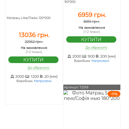
90*200
6959 грн.
Матрац Like/Лайк 120*200
8351 грн.
На замовлення
(1-2 тижні)
13036 грн.
22162 грн.
До обраного
На замовлення
(1-2 тижні)
Д:
2000
Ш:
900
В:
200 (мм)
Виробник:
Матролюкс
До обраного
Д:
2000
Ш:
1200
В:
20 (мм)
Виробник:
Матролюкс
Артикул: 72019
-17%