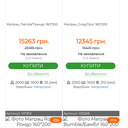
Матрац Trends/Трендс 160*200
Матрац Grog/Грог 160*200
15263 грн.
12345 грн.
25185 грн.
15431 грн.
На замовлення
На замовлення
(1-2 тижні)
(1-2 тижні)
До обраного
До обраного
Д:
2000
Ш:
1600
В:
25 (мм)
Д:
2000
Ш:
1600
В:
210 (мм)
Виробник:
Матролюкс
Виробник:
Матролюкс
Артикул: 107813
Артикул: 105268
-23%
-17%