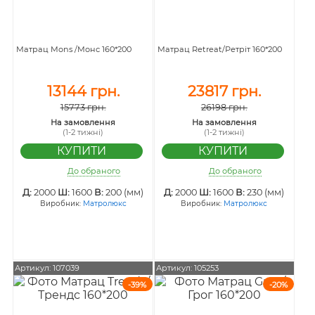
Матрац Mons /Монс 160*200
Матрац Retreat/Ретріт 160*200
13144 грн.
23817 грн.
15773 грн.
26198 грн.
На замовлення
На замовлення
(1-2 тижні)
(1-2 тижні)
До обраного
До обраного
Д:
2000
Ш:
1600
В:
200 (мм)
Д:
2000
Ш:
1600
В:
230 (мм)
Виробник:
Матролюкс
Виробник:
Матролюкс
Артикул: 107039
Артикул: 105253
-39%
-20%