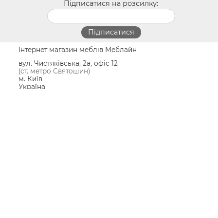
Підписатися на розсилку:
Інтернет магазин меблів Меблайн
вул. Чистяківська, 2а, офіс 12
(ст. метро Святошин)
м. Київ
Україна
03062
пн.-пт.: 10:00-19:00
сб.: 10:00-15:00
© 2009-2026
+38 (050) 256-13-29
+38 (097) 182-98-49
Замовлення та оплата меблів
Доставка та складання меблів
Гарантія на меблі