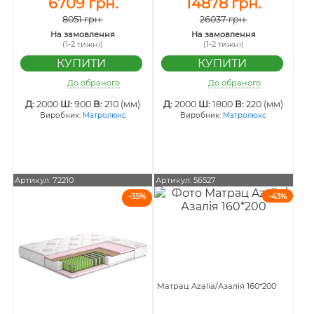
6709 грн.
14878 грн.
8051 грн.
26037 грн.
На замовлення
На замовлення
(1-2 тижні)
(1-2 тижні)
До обраного
До обраного
Д:
2000
Ш:
900
В:
210 (мм)
Д:
2000
Ш:
1800
В:
220 (мм)
Виробник:
Матролюкс
Виробник:
Матролюкс
Артикул: 72210
Артикул: 56527
-35%
-43%
Матрац Azalia/Азалія 160*200