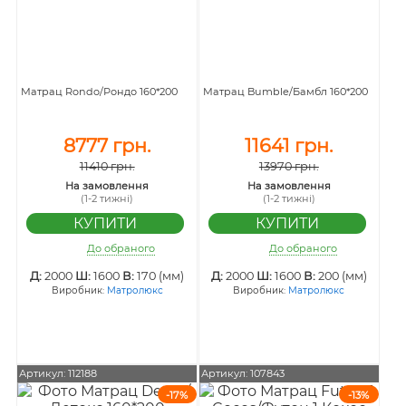
Матрац Rondo/Рондо 160*200
Матрац Bumble/Бамбл 160*200
8777 грн.
11641 грн.
11410 грн.
13970 грн.
На замовлення
На замовлення
(1-2 тижні)
(1-2 тижні)
До обраного
До обраного
Д:
2000
Ш:
1600
В:
170 (мм)
Д:
2000
Ш:
1600
В:
200 (мм)
Виробник:
Матролюкс
Виробник:
Матролюкс
Артикул: 112188
Артикул: 107843
-17%
-13%