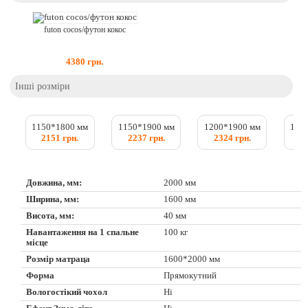
futon cocos/футон кокос
4380
грн.
Інші розміри
1150*1800 мм
1150*1900 мм
1200*1900 мм
120
2151 грн.
2237 грн.
2324 грн.
2
Довжина, мм:
2000 мм
Ширина, мм:
1600 мм
Висота, мм:
40 мм
Навантаження на 1 спальне
100 кг
місце
Розмір матраца
1600*2000 мм
Форма
Прямокутний
Вологостікий чохол
Ні