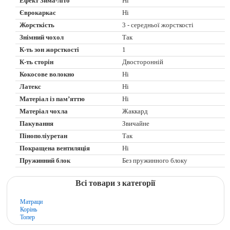
Ефект Зима-літо
Ні
Єврокаркас
Ні
Жорсткість
3 - середньої жорсткості
Знімний чохол
Так
К-ть зон жорсткості
1
К-ть сторін
Двосторонній
Кокосове волокно
Ні
Латекс
Ні
Матеріал із пам’яттю
Ні
Матеріал чохла
Жаккард
Пакування
Звичайне
Пінополіуретан
Так
Покращена вентиляція
Ні
Пружинний блок
Без пружинного блоку
Всі товари з категорії
Матраци
Корінь
Топер