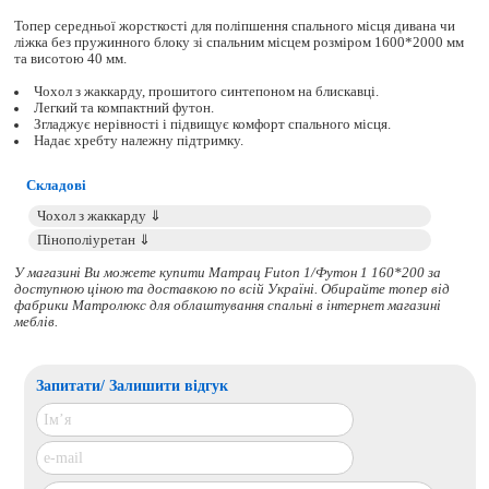
Топер середньої жорсткості для поліпшення спального місця дивана чи
ліжка без пружинного блоку зі спальним місцем розміром 1600*2000 мм
та висотою 40 мм.
Чохол з жаккарду, прошитого синтепоном на блискавці.
Легкий та компактний футон.
Згладжує нерівності і підвищує комфорт спального місця.
Надає хребту належну підтримку.
Складові
У магазині Ви можете купити Матрац Futon 1/Футон 1 160*200 за
доступною ціною та доставкою по всій Україні. Обирайте
топер
від
фабрики Матролюкс для облаштування спальні в інтернет магазині
меблів.
Запитати/ Залишити відгук