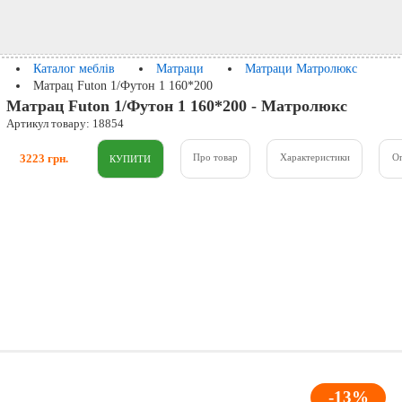
Каталог меблів
Матраци
Матраци Матролюкс
Матрац Futon 1/Футон 1 160*200
Матрац Futon 1/Футон 1 160*200 - Матролюкс
Артикул товару: 18854
3223 грн.
Про товар
Характеристики
О
-13%