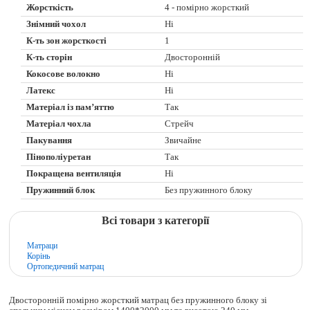
Жорсткість
4 - помірно жорсткий
Знімний чохол
Ні
К-ть зон жорсткості
1
К-ть сторін
Двосторонній
Кокосове волокно
Ні
Латекс
Ні
Матеріал із пам’яттю
Так
Матеріал чохла
Стрейч
Пакування
Звичайне
Пінополіуретан
Так
Покращена вентиляція
Ні
Пружинний блок
Без пружинного блоку
Всі товари з категорії
Матраци
Корінь
Ортопедичний матрац
Двосторонній помірно жорсткий матрац без пружинного блоку зі