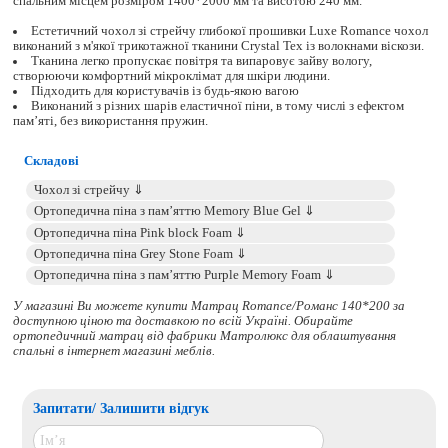
спальним місцем розміром 1400*2000 мм та висотою 240 мм.
Естетичний чохол зі стрейчу глибокої прошивки Luxe Romance чохол
виконаний з м'якої трикотажної тканини Crystal Tex із волокнами віскози.
Тканина легко пропускає повітря та випаровує зайву вологу,
створюючи комфортний мікроклімат для шкіри людини.
Підходить для користувачів із будь-якою вагою
Виконаний з різних шарів еластичної піни, в тому числі з ефектом
пам’яті, без використання пружин.
Складові
У магазині Ви можете купити Матрац Romance/Романс 140*200 за
доступною ціною та доставкою по всій Україні. Обирайте
ортопедичний матрац
від фабрики Матролюкс для облаштування
спальні в інтернет магазині меблів.
Запитати/ Залишити відгук