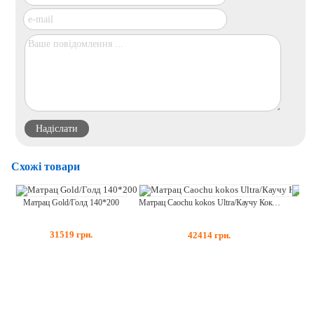
Схожі товари
Матрац Gold/Голд 140*200
Мат
Матрац Caochu kokos Ultra/Каучу Кокос Ультра 140*200
31519
грн.
42414
грн.