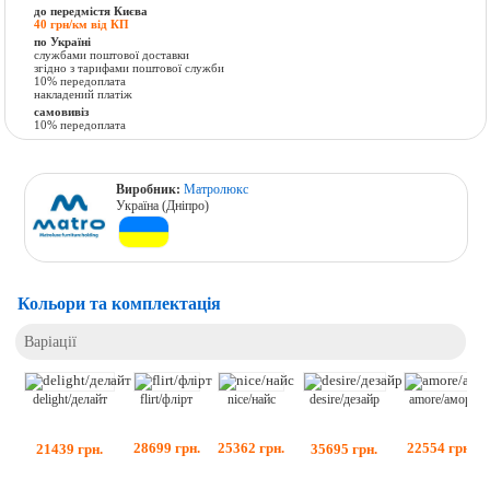
до передмістя Києва
40 грн/км від КП
по Україні
службами поштової доставки
згідно з тарифами поштової служби
10% передоплата
накладений платіж
самовивіз
10% передоплата
Виробник:
Матролюкс
Україна (Дніпро)
Кольори та комплектація
Варіації
flirt/флірт
nice/найс
amore/амор
desire/дезайр
delight/делайт
28699
грн.
25362
грн.
22554
грн.
35695
грн.
21439
грн.