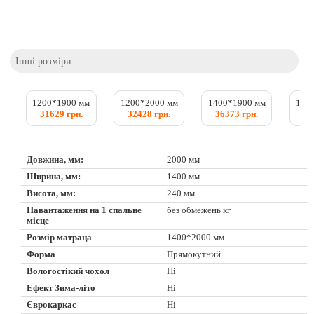
Інші розміри
1200*1900 мм
1200*2000 мм
1400*1900 мм
150
31629 грн.
32428 грн.
36373 грн.
38
Довжина, мм:
2000 мм
Ширина, мм:
1400 мм
Висота, мм:
240 мм
Навантаження на 1 спальне
без обмежень кг
місце
Розмір матраца
1400*2000 мм
Форма
Прямокутний
Вологостікий чохол
Ні
Ефект Зима-літо
Ні
Єврокаркас
Ні