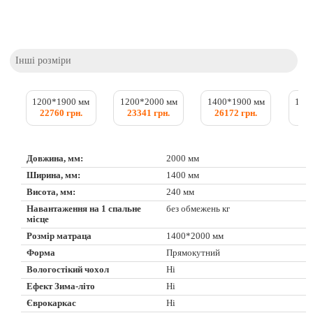
Інші розміри
1200*1900 мм
1200*2000 мм
1400*1900 мм
150
22760 грн.
23341 грн.
26172 грн.
27
Довжина, мм:
2000 мм
Ширина, мм:
1400 мм
Висота, мм:
240 мм
Навантаження на 1 спальне
без обмежень кг
місце
Розмір матраца
1400*2000 мм
Форма
Прямокутний
Вологостікий чохол
Ні
Ефект Зима-літо
Ні
Єврокаркас
Ні