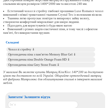
Двосторонній помірно жорсткий матрац без пружинного блоку зі
спальним місцем розміром 1400*2000 мм та висотою 240 мм.
Естетичний чохол зі стрейчу глибокої прошивки Luxe Romance чохол
виконаний з м'якої трикотажної тканини Crystal Tex із волокнами віскози.
Тканина легко пропускає повітря та випаровує зайву вологу,
створюючи комфортний мікроклімат для шкіри людини.
Підходить для користувачів із будь-якою вагою
Виконаний з різних шарів еластичної піни, в тому числі з ефектом
пам’яті, без використання пружин.
Складові
У магазині Ви можете купити Матрац Kiss/Кісс 140*200 за доступною
ціною та доставкою по всій Україні. Обирайте
ортопедичний матрац
від фабрики Матролюкс для облаштування спальні в інтернет магазині
меблів.
Запитати/ Залишити відгук