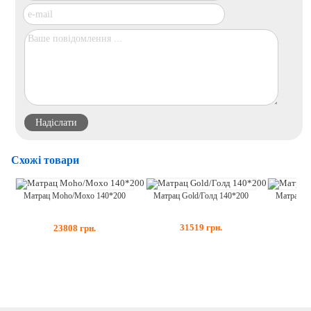
Схожі товари
Матрац Gold/Голд 140*200
Матрац Co
Матрац Moho/Мохо 140*200
31519
грн.
2
23808
грн.