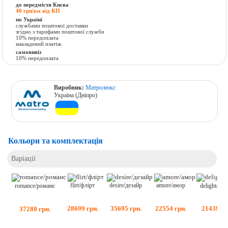
до передмістя Києва
40 грн/км від КП
по Україні
службами поштової доставки
згідно з тарифами поштової служби
10% передоплата
накладений платіж
самовивіз
10% передоплата
Виробник:
Матролюкс
Україна (Дніпро)
Кольори та комплектація
Варіації
flirt/флірт
amore/амор
desire/дезайр
delight/дел
romance/романс
28699
грн.
22554
грн.
35695
грн.
21439
гр
37280
грн.