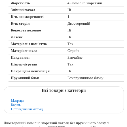
Жорсткість
4 - помірно жорсткий
Знімний чохол
Ні
К-ть зон жорсткості
1
К-ть сторін
Двосторонній
Кокосове волокно
Ні
Латекс
Ні
Матеріал із пам’яттю
Так
Матеріал чохла
Стрейч
Пакування
Звичайне
Пінополіуретан
Так
Покращена вентиляція
Ні
Пружинний блок
Без пружинного блоку
Всі товари з категорії
Матраци
Корінь
Ортопедичний матрац
Двосторонній помірно жорсткий матрац без пружинного блоку зі