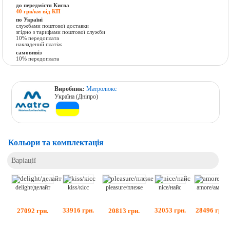
до передмістя Києва
40 грн/км від КП
по Україні
службами поштової доставки
згідно з тарифами поштової служби
10% передоплата
накладений платіж
самовивіз
10% передоплата
Виробник:
Матролюкс
Україна (Дніпро)
Кольори та комплектація
Варіації
kiss/кісс
nice/найс
amore/амор
delight/делайт
pleasure/плеже
33916
грн.
32053
грн.
28496
грн.
27092
грн.
20813
грн.