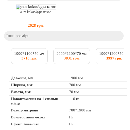
aura kokos/аура кокос
2628
грн.
Інші розміри
1900*1100*70 мм
2000*1100*70 мм
1900*1200*70 мм
3716 грн.
3831 грн.
3997 грн.
Довжина, мм:
1900 мм
Ширина, мм:
700 мм
Висота, мм:
70 мм
Навантаження на 1 спальне
110 кг
місце
Розмір матраца
700*1900 мм
Вологостікий чохол
Ні
Ефект Зима-літо
Ні