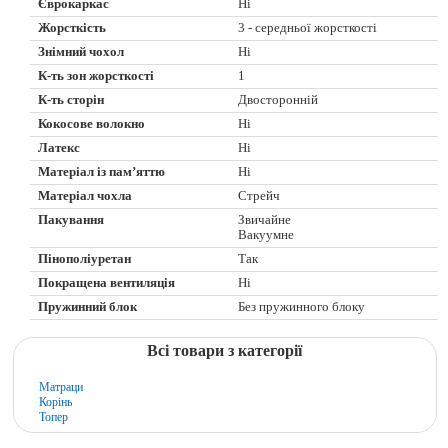
Єврокаркас
Ні
Жорсткість
3 - середньої жорсткості
Знімний чохол
Ні
К-ть зон жорсткості
1
К-ть сторін
Двосторонній
Кокосове волокно
Ні
Латекс
Ні
Матеріал із пам’яттю
Ні
Матеріал чохла
Стрейч
Пакування
Звичайне
Вакуумне
Пінополіуретан
Так
Покращена вентиляція
Ні
Пружинний блок
Без пружинного блоку
Всі товари з категорії
Матраци
Корінь
Топер