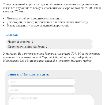
Топер середньої жорсткості для поліпшення спального місця дивана чи
ліжка без пружинного блоку зі спальним місцем розміром 700*1900 мм та
висотою 70 мм.
Чохол зі стрейчу, прошитого синтепоном.
Двосторонній топер призначений для покращення якості сну.
Надає спальному місцю середньої жорсткості.
Складові
У магазині Ви можете купити Матрац Aura/Аура 70*190 за доступною
ціною та доставкою по всій Україні. Обирайте
топер
від фабрики
Матролюкс для облаштування спальні в інтернет магазині меблів.
Запитати/ Залишити відгук