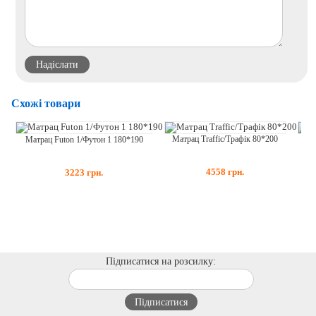
Схожі товари
Матрац Traffic/Трафік 80*200
Матрац Futon 1/Футон 1 180*190
Ма
4558
грн.
3223
грн.
Підписатися на розсилку: