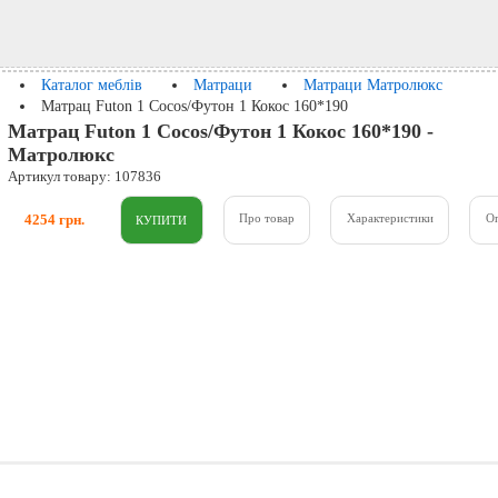
Каталог меблів
Матраци
Матраци Матролюкс
Матрац Futon 1 Cocos/Футон 1 Кокос 160*190
Матрац Futon 1 Cocos/Футон 1 Кокос 160*190 -
Матролюкс
Артикул товару: 107836
4254 грн.
Про товар
Характеристики
О