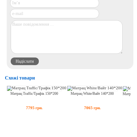
Схожі товари
Матрац White/Вайт 140*200
Матрац Traffic/Трафік 150*200
7065
грн.
7795
грн.