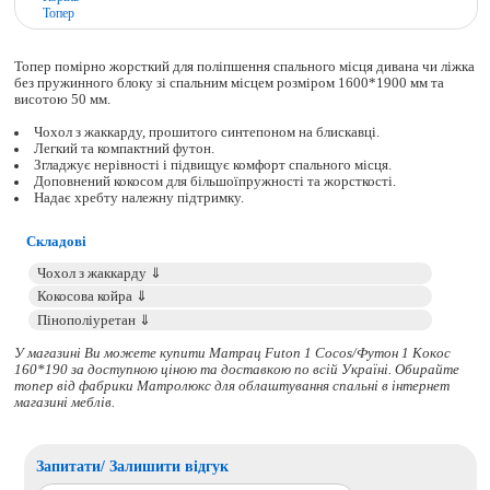
Топер
Топер помірно жорсткий для поліпшення спального місця дивана чи ліжка
без пружинного блоку зі спальним місцем розміром 1600*1900 мм та
висотою 50 мм.
Чохол з жаккарду, прошитого синтепоном на блискавці.
Легкий та компактний футон.
Згладжує нерівності і підвищує комфорт спального місця.
Доповнений кокосом для більшоїпружності та жорсткості.
Надає хребту належну підтримку.
Складові
У магазині Ви можете купити Матрац Futon 1 Cocos/Футон 1 Кокос
160*190 за доступною ціною та доставкою по всій Україні. Обирайте
топер
від фабрики Матролюкс для облаштування спальні в інтернет
магазині меблів.
Запитати/ Залишити відгук