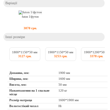
Варіації
futon 1/футон
3070
грн.
Інші розміри
1800*1150*50 мм
1900*1150*50 мм
1900*1200*50 мм
3127 грн.
3253 грн.
3378 грн.
Довжина, мм:
1900 мм
Ширина, мм:
1600 мм
Висота, мм:
50 мм
Навантаження на 1 спальне
120 кг
місце
Розмір матраца
1600*1900 мм
Вологостікий чохол
Ні