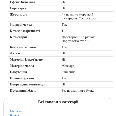
Ефект Зима-літо
Ні
Єврокаркас
Ні
Жорсткість
4 - помірно жорсткий
3 - середньої жорсткості
Знімний чохол
Так
К-ть зон жорсткості
1
К-ть сторін
Двосторонній з різною
жорсткістю сторін
Кокосове волокно
Так
Латекс
Ні
Матеріал із пам’яттю
Ні
Матеріал чохла
Жаккард
Пакування
Звичайне
Пінополіуретан
Так
Покращена вентиляція
Ні
Пружинний блок
Без пружинного блоку
Всі товари з категорії
Матраци
Корінь