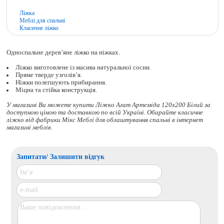
Ліжка
Меблі для спальні
Класичне ліжко
Односпальне дерев’яне ліжко на ніжках.
Ліжко виготовлене із масива натуральної сосни.
Пряме тверде узголів’я.
Ніжки полегшують прибирання.
Міцна та стійка конструкція.
У магазині Ви можете купити Ліжко Агат Артеміда 120х200 Білий за
доступною ціною та доставкою по всій Україні. Обирайте
класичне
ліжко
від фабрики Мікс Меблі для облаштування спальні в інтернет
магазині меблів.
Запитати/ Залишити відгук