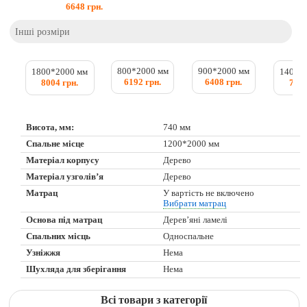
6648
грн.
Інші розміри
800*2000 мм
900*2000 мм
1800*2000 мм
1400*
6192 грн.
6408 грн.
8004 грн.
7548
Висота, мм:
740 мм
Спальне місце
1200*2000 мм
Матеріал корпусу
Дерево
Матеріал узголів’я
Дерево
Матрац
У вартість не включено
Вибрати матрац
Основа під матрац
Дерев’яні ламелі
Спальних місць
Односпальне
Узніжжя
Нема
Шухляда для зберігання
Нема
Всі товари з категорії