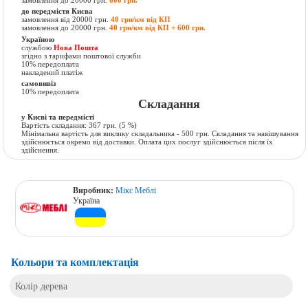
замовлення до 20000 грн.
600 грн.
до передмістя Києва
замовлення від 20000 грн.
40 грн/км від КП
замовлення до 20000 грн.
40 грн/км від КП + 600 грн.
Україною
службою
Нова Пошта
згідно з тарифами поштової служби
10% передоплата
накладений платіж
самовивіз
10% передоплата
Складання
у Києві та передмісті
Вартість складання:
367 грн.
(5 %)
Мінімальна вартість для виклику складальника - 500 грн. Складання та навішування
здійснюється окремо від доставки. Оплата цих послуг здійснюється після їх
здійснення.
Виробник:
Мікс Меблі
Україна
Кольори та комплектація
Колір дерева