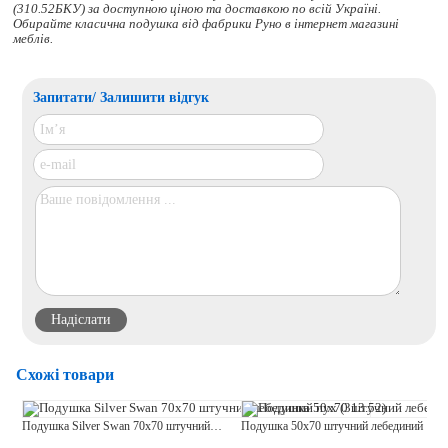
(310.52БКУ) за доступною ціною та доставкою по всій Україні.
Обирайте
класична подушка
від фабрики Руно в інтернет магазині
меблів.
Запитати/ Залишити відгук
Схожі товари
Подушка Silver Swan 70х70 штучний лебединий пух (313.52)
Подушка 50х70 штучний лебединий пух (310.11ЛПУ)