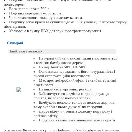
Подушка наповнена на 50% бамбуковим волокном та на 50%
поліестером.
Вага наповнювача 700 г.
Подушка середньої жорсткості.
Чохол салатового кольору з зеленим кантом.
Подушку легко прати та сушити в домашніх умовах, не втрачає форму
після прання.
Упакована в сумку ПВХ для зручного транспортування.
Складові
Натуральний наповнювач, який виготовляється
з волокон бамбукового дерева
Склад: бамбук 50%, ПЕ 50%
Основними перевагами є його натуральність і
високі експлуатаційні властивості
Має протимікробний ефект і антибактеріальні
властивості
Не викликає алергічних реакцій
Забезпечується відмінна мікро циркуляція
повітря, не вбирає вологу і запахи
Бамбукове волокно тонше за волосся людини,
тому вироби з нього дуже м’які та зручні
Дарує відчуття тепла в холодну пору року і
освіжає влітку
Подушки з таким наповнювачем можна прати
У магазині Ви можете купити Подушка 50х70 бамбукова Салатова