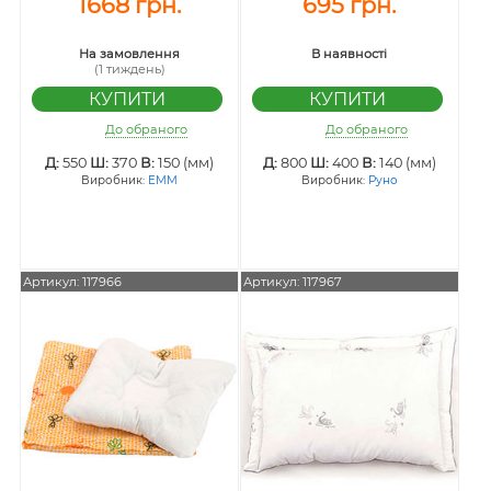
1668 грн.
695 грн.
На замовлення
В наявності
(1 тиждень)
До обраного
До обраного
Д:
550
Ш:
370
В:
150 (мм)
Д:
800
Ш:
400
В:
140 (мм)
Виробник:
ЕММ
Виробник:
Руно
Артикул: 117966
Артикул: 117967