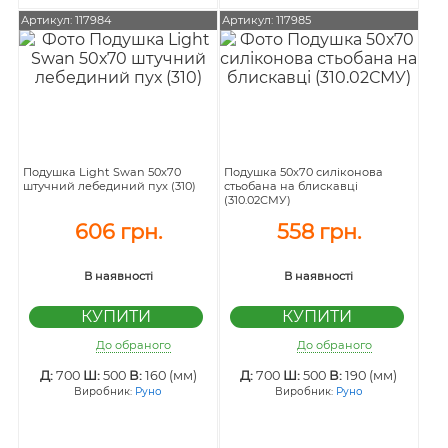
Артикул: 117984
Артикул: 117985
Подушка Light Swan 50х70
Подушка 50х70 силіконова
штучний лебединий пух (310)
стьобана на блискавці
(310.02СМУ)
606 грн.
558 грн.
В наявності
В наявності
До обраного
До обраного
Д:
700
Ш:
500
В:
160 (мм)
Д:
700
Ш:
500
В:
190 (мм)
Виробник:
Руно
Виробник:
Руно