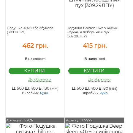
Подушка 40х60 бамбукова
Подушка Golden Swan 40х60
(309.139БУ)
штучний лебединий пух
(309.29ЛПУ)
462 грн.
415 грн.
В наявності
В наявності
До обраного
До обраного
Д:
600
Ш:
400
В:
130 (мм)
Д:
600
Ш:
400
В:
80 (мм)
Виробник:
Руно
Виробник:
Руно
Артикул: 117976
Артикул: 117977