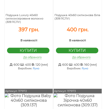
Подушка Luxury 40х60
Подушка 40х60 силіконова Біла
силіконізіроване волокно
(309.11CЛУ)
(309.11CЛУ)
397 грн.
400 грн.
В наявності
В наявності
До обраного
До обраного
Д:
600
Ш:
400
В:
120 (мм)
Д:
600
Ш:
400
В:
160 (мм)
Виробник:
Руно
Виробник:
Руно
Артикул: 117972
Артикул: 117973