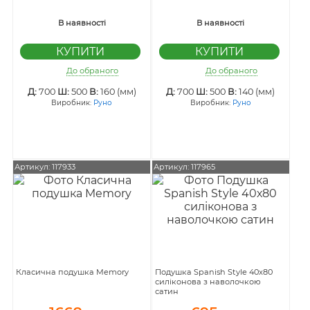
В наявності
В наявності
До обраного
До обраного
Д:
700
Ш:
500
В:
160 (мм)
Д:
700
Ш:
500
В:
140 (мм)
Виробник:
Руно
Виробник:
Руно
Артикул: 117933
Артикул: 117965
Класична подушка Memory
Подушка Spanish Style 40х80
силіконова з наволочкою
сатин