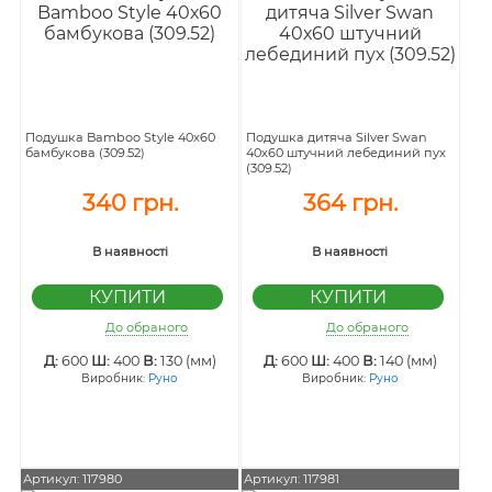
Подушка Bamboo Style 40х60
Подушка дитяча Silver Swan
бамбукова (309.52)
40х60 штучний лебединий пух
(309.52)
340 грн.
364 грн.
В наявності
В наявності
До обраного
До обраного
Д:
600
Ш:
400
В:
130 (мм)
Д:
600
Ш:
400
В:
140 (мм)
Виробник:
Руно
Виробник:
Руно
Артикул: 117980
Артикул: 117981