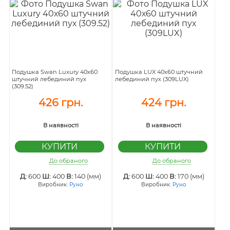
Подушка Swan Luxury 40х60
Подушка LUX 40х60 штучний
штучний лебединий пух
лебединий пух (309LUX)
(309.52)
426 грн.
424 грн.
В наявності
В наявності
До обраного
До обраного
Д:
600
Ш:
400
В:
140 (мм)
Д:
600
Ш:
400
В:
170 (мм)
Виробник:
Руно
Виробник:
Руно