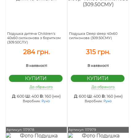
Подушка дитяча Children's
Подушка Deep sleep 40х60
40х60 силіконова з боритком
силіконова (309.50СМУ)
(309.50СЛУ)
284 грн.
315 грн.
В наявності
В наявності
До обраного
До обраного
Д:
600
Ш:
400
В:
160 (мм)
Д:
600
Ш:
400
В:
160 (мм)
Виробник:
Руно
Виробник:
Руно
Артикул: 117978
Артикул: 117979