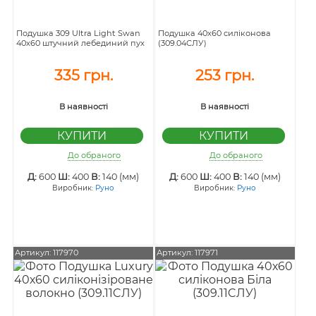
Подушка 309 Ultra Light Swan
Подушка 40х60 силіконова
40х60 штучний лебединий пух
(309.04СЛУ)
335 грн.
253 грн.
В наявності
В наявності
До обраного
До обраного
Д:
600
Ш:
400
В:
140 (мм)
Д:
600
Ш:
400
В:
140 (мм)
Виробник:
Руно
Виробник:
Руно
Артикул: 117970
Артикул: 117971