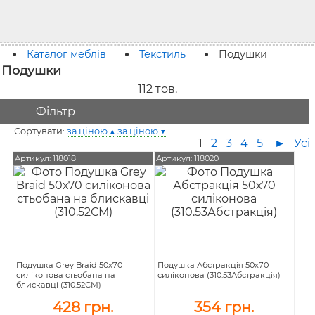
Каталог меблів
Текстиль
Подушки
Подушки
112
тов.
Фільтр
Сортувати:
за ціною ▲
за ціною ▼
1
2
3
4
5
►
Усі
Артикул: 118018
Артикул: 118020
Подушка Grey Braid 50х70
Подушка Абстракція 50х70
силіконова стьобана на
силіконова (310.53Абстракція)
блискавці (310.52СМ)
428 грн.
354 грн.