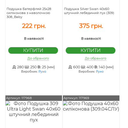
Подушка Батерфляй 25х28
Подушка Silver Swan 40х60
силіконова з наволочкою
штучний лебединий пух (309)
308_Baby
222 грн.
375 грн.
В наявності
В наявності
До обраного
До обраного
Д:
280
Ш:
250
В:
25 (мм)
Д:
600
Ш:
400
В:
140 (мм)
Виробник:
Руно
Виробник:
Руно
Артикул: 117968
Артикул: 117969