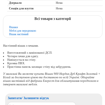
Дзеркало
Нема
Секція для взуття
Нема
Всі товари з категорії
Вішаки
Меблі для передпокою
Вішак настінний
Настінний вішак з гачками.
Виготовлений з ламінованої ДСП.
Чотири гачки для одягу.
Навішується на стіну.
Кромка ПВХ.
Пристінна панель захищає стіну від забруднень.
У магазині Ви можете купити Вішак 900 Нордик Дуб Крафт Золотий +
Білий за доступною ціною та доставкою по всій Україні. Обирайте
вішак настінний
від фабрики Еверест для облаштування передпокою в
інтернет магазині меблів.
Запитати/ Залишити відгук