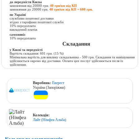
до передмістя Києва
замовлення від 20000 грн.
40 грн/км від КП
замовлення до 20000 грн.
40 грн/км від КП + 600 грн.
по Україні
службами поштової доставки
згідно з тарифами поштової служби
10% передоплата
накладений платіж
самовивіз
10% передоплата
Складання
у Києві та передмісті
Вартість складання:
601 грн.
(15 %)
Мінімальна вартість для виклику складальника - 500 грн. Складання та навішування
здійснюється окремо від доставки. Оплата цих послуг здійснюється після їх
здійснення.
Виробник:
Еверест
Україна (Запоріжжя)
Колекція:
Лайт (Німфеа Альба)