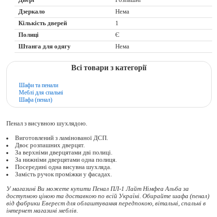
Двері
Розпашні
Дзеркало
Нема
Кількість дверей
1
Полиці
Є
Штанга для одягу
Нема
Всі товари з категорії
Шафи та пенали
Меблі для спальні
Шафа (пенал)
Пенал з висувною шухлядою.
Виготовлений з ламінованої ДСП.
Двоє розпашних дверцят.
За верхніми дверцятами дві полиці.
За нижніми дверцятами одна полиця.
Посередині одна висувна шухляда.
Замість ручок проміжки у фасадах.
У магазині Ви можете купити Пенал ПЛ-1 Лайт Німфеа Альба за
доступною ціною та доставкою по всій Україні. Обирайте
шафа (пенал)
від фабрики Еверест для облаштування передпокою, вітальні, спальні в
інтернет магазині меблів.