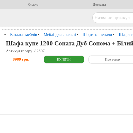
Оплата
Доставка
Каталог меблів
Меблі для спальні
Шафи та пенали
Шафи т
Шафа купе 1200 Соната Дуб Сонома + Білий 
Артикул товару: 82697
8989 грн.
Про товар