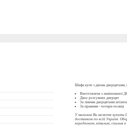
Шафа купе з двома дверцятами,
Виготовлена з ламінованої 
Двоє розсувних дверцят
За лівими дверцятами штанга
За правими - чотири полиці
У магазині Ви можете купити 
доставкою по всій Україні. Об
передпокою, вітальні, спальні в