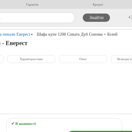
Гарантія
Кредит
+
а пенали Еверест
Шафа купе 1200 Соната Дуб Сонома + Білий
- Еверест
Характеристики
Опис
Кольори т
✔ В наявності