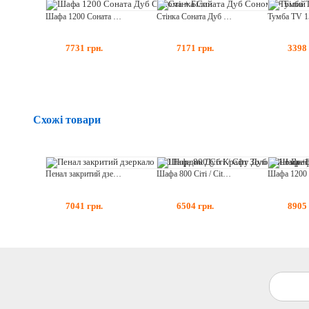
Шафа 1200 Соната Дуб Сонома + Білий
Стінка Соната Дуб Сонома + Білий
7731
грн.
7171
грн.
3398
Схожі товари
Пенал закритий дзеркало 800 Нордик Дуб Крафт Золотий + Графіт
Шафа 800 Сіті / City Дуб Сонома + Графіт
7041
грн.
6504
грн.
8905