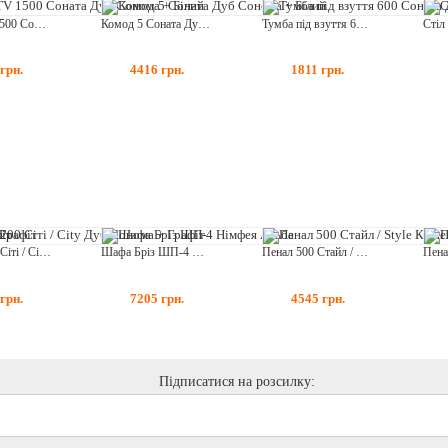
Тумба TV 1500 Соната Дуб Сонома + Білий
Комод 5 Соната Дуб Сонома + Білий
Тумба під взуття 600 Соната Дуб Сонома + Білий
грн.
4416
грн.
1811
грн.
Шафа 1200 Сіті / City Дуб Сонома + Графіт
Шафа Бріз ШП-4 Німфея Альба
Пенал 500 Стайл / Style Кашемір + Бетон
грн.
7205
грн.
4545
грн.
Підписатися на розсилку: