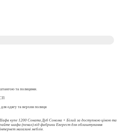
 штангою та полицями.
ДСП
 для одягу та верхня полиця
Шафа купе 1200 Соната Дуб Сонома + Білий за доступною ціною та
ирайте
шафа (пенал)
від фабрики Еверест для облаштування
 інтернет магазині меблів.