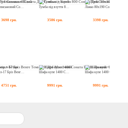
Стіл письмовий Соната Дуб Сонома + Білий
Тумба під взуття 800 Соната Дуб Сонома + Білий
Ліжко 80х190 Соната Дуб Сонома
3698
грн.
3586
грн.
3398
грн.
Пенал-17 Бріз Венге Темний + Дуб Молочний
Шафа купе 1400 Соната Венге Темний + Крафт Золотий
Шафа купе 1400 Соната Венге Темний + Білий
4751
грн.
9991
грн.
9991
грн.