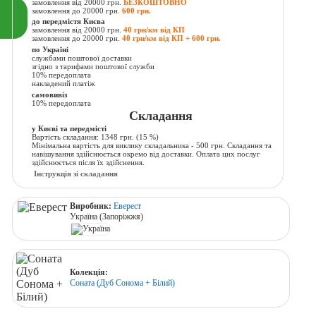
замовлення від 20000 грн.
БЕЗКОШТОВНО
замовлення до 20000 грн.
600 грн.
до передмістя Києва
замовлення від 20000 грн.
40 грн/км від КП
замовлення до 20000 грн.
40 грн/км від КП + 600 грн.
по Україні
службами поштової доставки
згідно з тарифами поштової служби
10% передоплата
накладений платіж
самовивіз
10% передоплата
Складання
у Києві та передмісті
Вартість складання:
1348 грн.
(15 %)
Мінімальна вартість для виклику складальника - 500 грн. Складання та
навішування здійснюється окремо від доставки. Оплата цих послуг
здійснюється після їх здійснення.
Інструкція зі складання
Виробник:
Еверест
Україна (Запоріжжя)
Колекція:
Соната (Дуб Сонома + Білий)