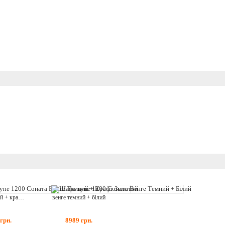
венге темний + крафт золотий
венге темний + білий
грн.
8989
грн.