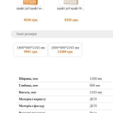
крафт дуб крафт золотий
крафт дуб крафт білий
8326
грн.
8326
грн.
Інші розміри
1400*600*2165 мм
1800*600*2165 мм
9991 грн.
12488 грн.
Ширина, мм:
1200 мм
Глибина, мм:
600 мм
Висота, мм:
2165 мм
Матеріал корпусу
ДСП
Матеріал фасаду
ДСП
Висувні шухляди
Нема