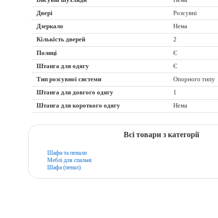
Двері
Розсувні
Дзеркало
Нема
Кількість дверей
2
Полиці
Є
Штанга для одягу
Є
Тип розсувної системи
Опорного типу
Штанга для довгого одягу
1
Штанга для короткого одягу
Нема
Всі товари з категорії
Шафи та пенали
Меблі для спальні
Шафа (пенал)