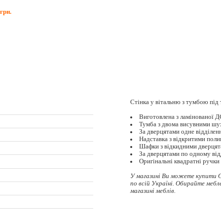
грн.
Стінка у вітальню з тумбою під
Виготовлена з ламінованої 
Тумба з двома висувними шу
За дверцятами одне відділен
Надставка з відкритими пол
Шафки з відкидними дверця
За дверцятами по одному ві
Оригінальні квадратні ручки
У магазині Ви можете купити 
по всій Україні. Обирайте
мебл
магазині меблів.