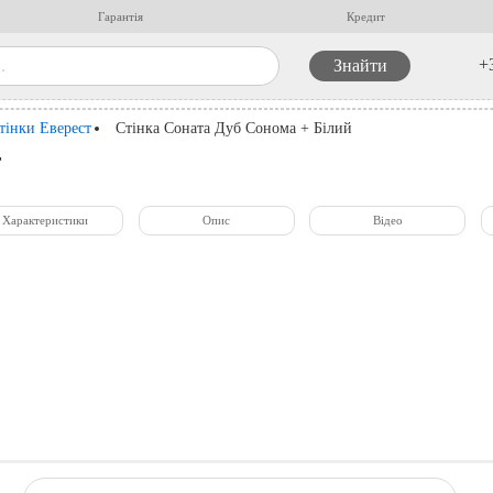
Гарантія
Кредит
+
тінки Еверест
Стінка Соната Дуб Сонома + Білий
т
Характеристики
Опис
Відео