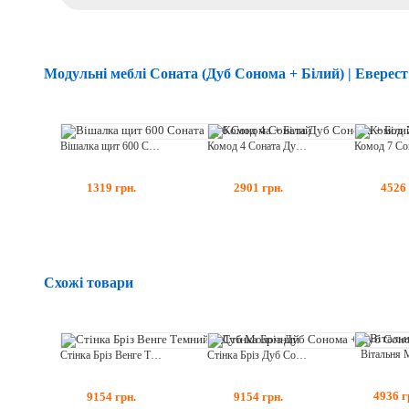
Модульні меблі Соната (Дуб Сонома + Білий) | Еверест
Вішалка щит 600 Соната Дуб Сонома + Білий
Комод 4 Соната Дуб Сонома + Білий
1319
грн.
2901
грн.
4526
Схожі товари
Вітальня 
Стінка Бріз Венге Темний + Дуб Молочний
Стінка Бріз Дуб Сонома + Дуб Сонома Трюфель
4936
г
9154
грн.
9154
грн.