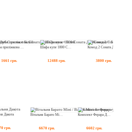
Тумба приліжкова Соната Дуб Сонома + Білий
Шафа купе 1800 Соната Дуб Сонома + Білий
Комод 2 Соната Дуб Сонома + Білий
1661
грн.
12488
грн.
3800
грн.
ня Дакота
Вітальня Барато Міні / Barato Mini Антрацит + Дуб Гранж Піщаний
Комплект Ферара Дуб Апріл + Андерсон Пайн
70
грн.
6670
грн.
6602
грн.