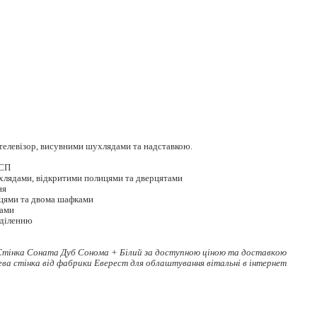
 телевізор, висувними шухлядами та надставкою.
ДСП
хлядами, відкритими полицями та дверцятами
ня
ицями та двома шафками
тами
дділенню
Стінка Соната Дуб Сонома + Білий за доступною ціною та доставкою
ева стінка
від фабрики Еверест для облаштування вітальні в інтернет