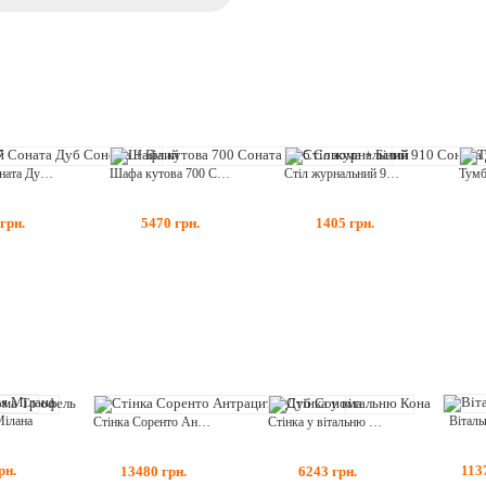
Комод 7 Соната Дуб Сонома + Білий
Шафа кутова 700 Соната Дуб Сонома + Білий
Стіл журнальний 910 Соната Дуб Сонома + Білий
грн.
5470
грн.
1405
грн.
Віталь
Мілана
Стінка Соренто Антрацит + Дуб Сонома
Стінка у вітальню Кона
113
рн.
13480
грн.
6243
грн.