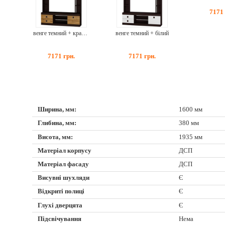
7171
венге темний + крафт золотий
венге темний + білий
7171
грн.
7171
грн.
Ширина, мм:
1600 мм
Глибина, мм:
380 мм
Висота, мм:
1935 мм
Матеріал корпусу
ДСП
Матеріал фасаду
ДСП
Висувні шухляди
Є
Відкриті полиці
Є
Глухі дверцята
Є
Підсвічування
Нема