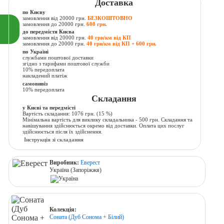
Доставка
по Києву
замовлення від 20000 грн.
БЕЗКОШТОВНО
замовлення до 20000 грн.
600 грн.
до передмістя Києва
замовлення від 20000 грн.
40 грн/км від КП
замовлення до 20000 грн.
40 грн/км від КП + 600 грн.
по Україні
службами поштової доставки
згідно з тарифами поштової служби
10% передоплата
накладений платіж
самовивіз
10% передоплата
Складання
у Києві та передмісті
Вартість складання:
1076 грн.
(15 %)
Мінімальна вартість для виклику складальника - 500 грн. Складання та
навішування здійснюється окремо від доставки. Оплата цих послуг
здійснюється після їх здійснення.
Інструкція зі складання
Виробник:
Еверест
Україна (Запоріжжя)
Колекція:
Соната (Дуб Сонома + Білий)