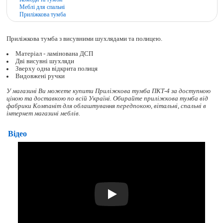
Меблі для спальні
Приліжкова тумба
Приліжкова тумба з висувними шухлядами та полицею.
Матеріал - ламінована ДСП
Дві висувні шухляди
Зверху одна відкрита полиця
Видовжені ручки
У магазині Ви можете купити Приліжкова тумба ПКТ-4 за доступною
ціною та доставкою по всій Україні. Обирайте
приліжкова тумба
від
фабрики Компаніт для облаштування передпокою, вітальні, спальні в
інтернет магазині меблів.
Відео
Play