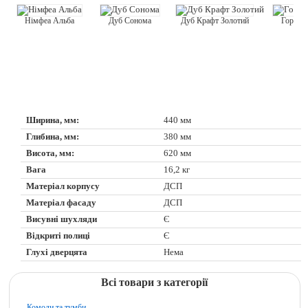
Горіх Е
Дуб Сонома
Німфеа Альба
Дуб Крафт Золотий
Ширина, мм:
440 мм
Глибина, мм:
380 мм
Висота, мм:
620 мм
Вага
16,2 кг
Матеріал корпусу
ДСП
Матеріал фасаду
ДСП
Висувні шухляди
Є
Відкриті полиці
Є
Глухі дверцята
Нема
Всі товари з категорії
Комоди та тумби