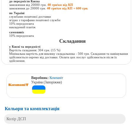
до передмістя Києва
замовлення від 20000 грн.
40 грн/км від КП
замовлення до 20000 грн.
40 грн/км від КП + 600 грн.
по Україні
службами поштової доставки
згідно з тарифами поштової служби
10% передоплата
накладений платіж
самовивіз
10% передоплата
Складання
у Києві та передмісті
Вартість складання:
304 грн.
(15 %)
Мінімальна вартість для виклику складальника - 500 грн. Складання та навішування
здійснюється окремо від доставки. Оплата цих послуг здійснюється після їх
здійснення.
Виробник:
Компаніт
Україна (Запоріжжя)
Кольори та комплектація
Колір ДСП