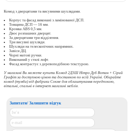
Комод з дверцятами та висувними шухлядами.
Корпус та фасад виконані з ламінованої ДСП.
Товщина ДСП — 16 мм.
Кромка ABS 0,5 мм.
Двоє розпашних дверцят.
За дверцятами три відділення.
Три висувні шухляди.
Шухляди на телескопічних напрямних.
Завіси ДЦ.
Чорні матові ручки.
Виконаний у стилі лофт.
Фасад контрастує з деревоподібною текстурою.
У магазині Ви можете купити Комод 2Д3Ш Нітро Дуб Вотан + Сірий
Графіт за доступною ціною та доставкою по всій Україні. Обирайте
комод (тумба)
від фабрики Сокме для облаштування передпокою,
вітальні, спальні в інтернет магазині меблів.
Запитати/ Залишити відгук