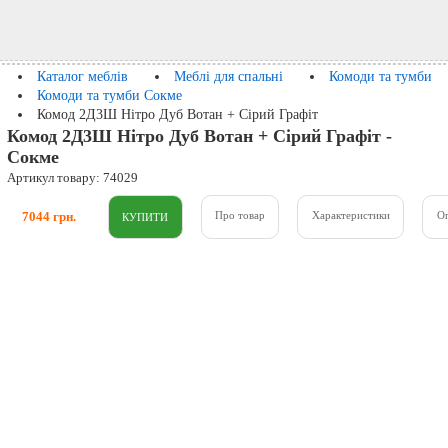
Каталог меблів
Меблі для спальні
Комоди та тумби
Комоди та тумби Сокме
Комод 2Д3Ш Нітро Дуб Вотан + Сірий Графіт
Комод 2Д3Ш Нітро Дуб Вотан + Сірий Графіт -
Сокме
Артикул товару: 74029
7044 грн.
Про товар
Характеристики
О