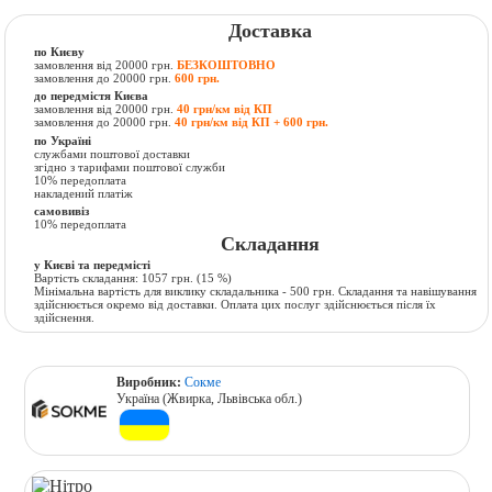
Доставка
по Києву
замовлення від 20000 грн.
БЕЗКОШТОВНО
замовлення до 20000 грн.
600 грн.
до передмістя Києва
замовлення від 20000 грн.
40 грн/км від КП
замовлення до 20000 грн.
40 грн/км від КП + 600 грн.
по Україні
службами поштової доставки
згідно з тарифами поштової служби
10% передоплата
накладений платіж
самовивіз
10% передоплата
Складання
у Києві та передмісті
Вартість складання:
1057 грн.
(15 %)
Мінімальна вартість для виклику складальника - 500 грн. Складання та навішування
здійснюється окремо від доставки. Оплата цих послуг здійснюється після їх
здійснення.
Виробник:
Сокме
Україна (Жвирка, Львівська обл.)