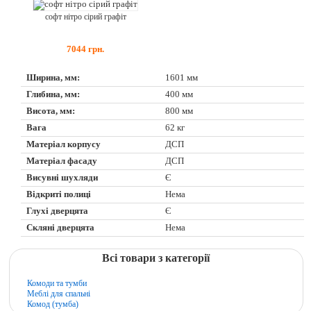
софт нітро сірий графіт
7044
грн.
Ширина, мм:
1601 мм
Глибина, мм:
400 мм
Висота, мм:
800 мм
Вага
62 кг
Матеріал корпусу
ДСП
Матеріал фасаду
ДСП
Висувні шухляди
Є
Відкриті полиці
Нема
Глухі дверцята
Є
Скляні дверцята
Нема
Всі товари з категорії
Комоди та тумби
Меблі для спальні
Комод (тумба)