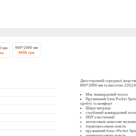
900*2000 мм
0 мм
6696 грн.
рн.
Двосторонній середньої жорстк
800*2000 мм та висотою 220|24
Має жаккардовий чохол.
Пружинний блок Pocket Spri
хребту та комфорт.
Шари матраца:
стьобаний жаккардовий чохо
ППУ еластичний
латексоване кокосове волокн
термопресована повсть
пружинний блок «Pocket Spr
термопресована повсть