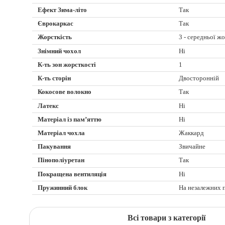
Ефект Зима-літо
Так
Єврокаркас
Так
Жорсткість
3 - середньої ж
Знімний чохол
Ні
К-ть зон жорсткості
1
К-ть сторін
Двосторонній
Кокосове волокно
Так
Латекс
Ні
Матеріал із пам’яттю
Ні
Матеріал чохла
Жаккард
Пакування
Звичайне
Пінополіуретан
Так
Покращена вентиляція
Ні
Пружинний блок
На незалежних 
Всі товари з категорії