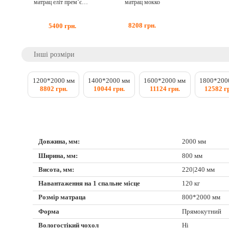
матрац мокко
матрац еліт прем’єр венеція
8208
грн.
5400
грн.
Інші розміри
1200*2000 мм
1400*2000 мм
1600*2000 мм
1800*200
8802 грн.
10044 грн.
11124 грн.
12582 г
Довжина, мм:
2000 мм
Ширина, мм:
800 мм
Висота, мм:
220|240 мм
Навантаження на 1 спальне місце
120 кг
Розмір матраца
800*2000 мм
Форма
Прямокутний
Вологостікий чохол
Ні