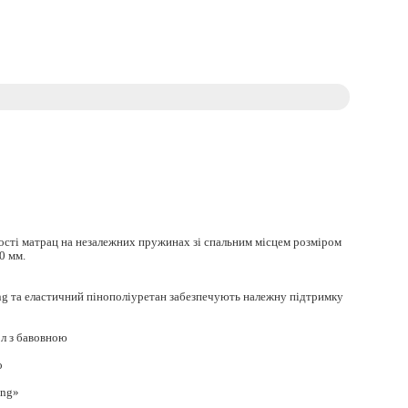
ості матрац на незалежних пружинах зі спальним місцем розміром
0 мм.
ng та еластичний пінополіуретан забезпечують належну підтримку
л з бавовною
о
ing»