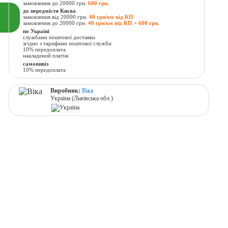
замовлення до 20000 грн.
600 грн.
до передмістя Києва
замовлення від 20000 грн.
40 грн/км від КП
замовлення до 20000 грн.
40 грн/км від КП + 600 грн.
по Україні
службами поштової доставки
згідно з тарифами поштової служби
10% передоплата
накладений платіж
самовивіз
10% передоплата
Виробник:
Віка
Україна (Львівська обл.)