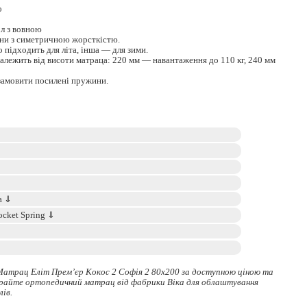
о
л з вовною
они з симетричною жорсткістю.
 підходить для літа, інша — для зими.
лежить від висоти матраца: 220 мм — навантаження до 110 кг, 240 мм
замовити посилені пружини.
Матрац Еліт Прем’єр Кокос 2 Софія 2 80x200 за доступною ціною та
ирайте
ортопедичний матрац
від фабрики Віка для облаштування
лів.