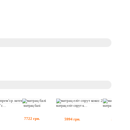
матрац балі
матрац еліт прем’єр латекс
матрац еліт спрут кокос 2
7722
грн.
5994
грн.
5778
грн.