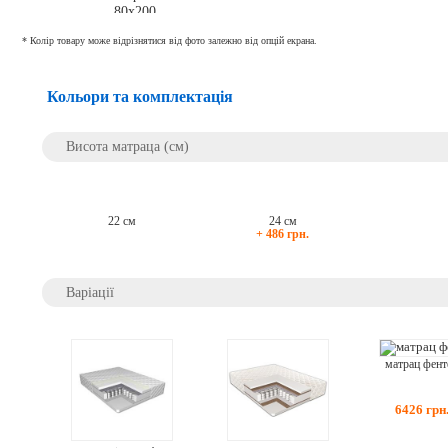
* Колір товару може відрізнятися від фото залежно від опцій екрана.
Кольори та комплектація
Висота матраца (см)
22 см
24 см
+ 486 грн.
Варіації
матрац фент
6426
грн