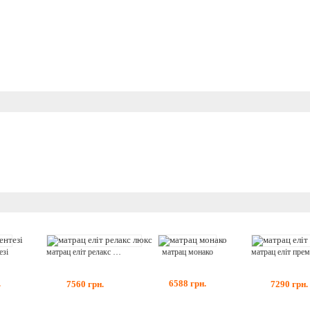
матрац монако
езі
матрац еліт релакс люкс
6588
грн.
.
7560
грн.
7290
грн.