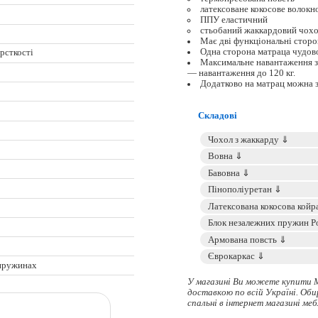
латексоване кокосове волокн
ППУ еластичний
стьобаний жаккардовий чохо
Має дві функціональні стор
Одна сторона матраца чудово
орсткості
Максимальне навантаження за
— навантаження до 120 кг.
Додатково на матрац можна 
Складові
пружинах
У магазині Ви можете купити 
доставкою по всій Україні. Об
спальні в інтернет магазині меб