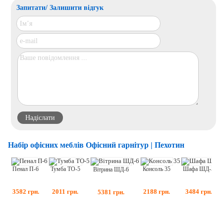
Запитати/ Залишити відгук
Набір офісних меблів Офісний гарнітур | Пехотин
Пенал П-6
Консоль 35
Тумба ТО-5
Шафа ШД-5
Вітрина ШД-6
3582
грн.
2188
грн.
2011
грн.
3484
грн.
5381
грн.