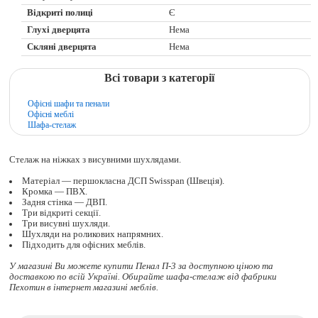
Відкриті полиці
Є
Глухі дверцята
Нема
Скляні дверцята
Нема
Всі товари з категорії
Офісні шафи та пенали
Офісні меблі
Шафа-стелаж
Стелаж на ніжках з висувними шухлядами.
Матеріал — першокласна ДСП Swisspan (Швеція).
Кромка — ПВХ.
Задня стінка — ДВП.
Три відкриті секції.
Три висувні шухляди.
Шухляди на роликових напрямних.
Підходить для офісних меблів.
У магазині Ви можете купити Пенал П-3 за доступною ціною та
доставкою по всій Україні. Обирайте
шафа-стелаж
від фабрики
Пехотин в інтернет магазині меблів.