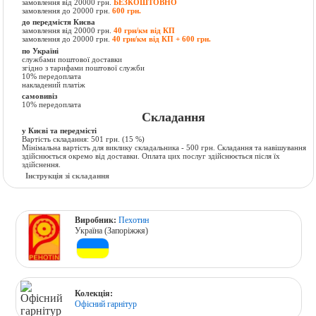
замовлення від 20000 грн.
БЕЗКОШТОВНО
замовлення до 20000 грн.
600 грн.
до передмістя Києва
замовлення від 20000 грн.
40 грн/км від КП
замовлення до 20000 грн.
40 грн/км від КП + 600 грн.
по Україні
службами поштової доставки
згідно з тарифами поштової служби
10% передоплата
накладений платіж
самовивіз
10% передоплата
Складання
у Києві та передмісті
Вартість складання:
501 грн.
(15 %)
Мінімальна вартість для виклику складальника - 500 грн. Складання та навішування
здійснюється окремо від доставки. Оплата цих послуг здійснюється після їх
здійснення.
Інструкція зі складання
Виробник:
Пехотин
Україна (Запоріжжя)
Колекція:
Офісний гарнітур