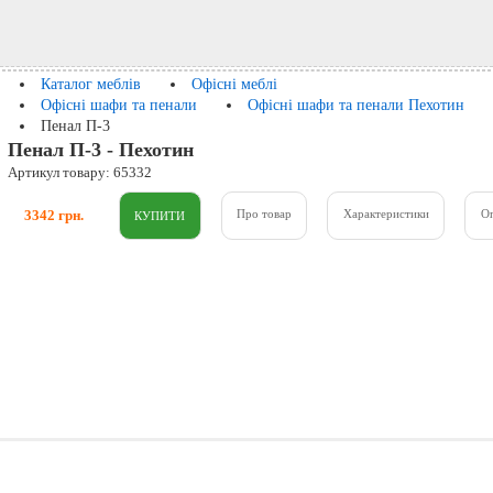
Каталог меблів
Офісні меблі
Офісні шафи та пенали
Офісні шафи та пенали Пехотин
Пенал П-3
Пенал П-3 - Пехотин
Артикул товару: 65332
3342 грн.
Про товар
Характеристики
О