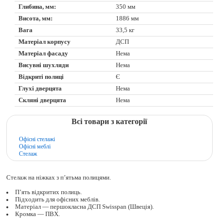
Глибина, мм:
350 мм
Висота, мм:
1886 мм
Вага
33,5 кг
Матеріал корпусу
ДСП
Матеріал фасаду
Нема
Висувні шухляди
Нема
Відкриті полиці
Є
Глухі дверцята
Нема
Скляні дверцята
Нема
Всі товари з категорії
Офісні стелажі
Офісні меблі
Стелаж
Стелаж на ніжках з п’ятьма полицями.
П’ять відкритих полиць.
Підходить для офісних меблів.
Матеріал — першокласна ДСП Swisspan (Швеція).
Кромка — ПВХ.