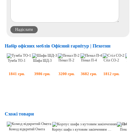
Набір офісних меблів Офісний гарнітур | Пехотин
Пенал П-2
Пенал П-4
Стіл СО-2
Конс
Тумба ТО-1
Шафа ШД-3
3200
грн.
3682
грн.
1812
грн.
218
1841
грн.
3986
грн.
Схожі товари
Комод відкритий Омега
Пенал С
Корпус шафа з кутовим закінченням (h-2400) Спейс