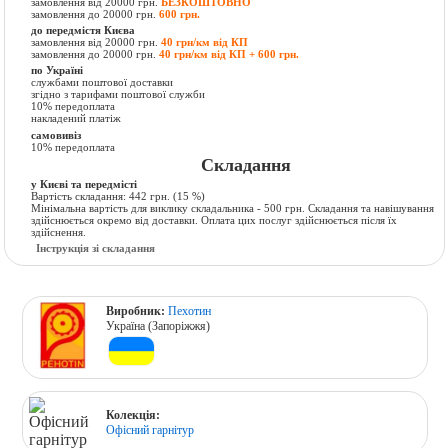
замовлення від 20000 грн.
БЕЗКОШТОВНО
замовлення до 20000 грн.
600 грн.
до передмістя Києва
замовлення від 20000 грн.
40 грн/км від КП
замовлення до 20000 грн.
40 грн/км від КП + 600 грн.
по Україні
службами поштової доставки
згідно з тарифами поштової служби
10% передоплата
накладений платіж
самовивіз
10% передоплата
Складання
у Києві та передмісті
Вартість складання:
442 грн.
(15 %)
Мінімальна вартість для виклику складальника - 500 грн. Складання та навішування
здійснюється окремо від доставки. Оплата цих послуг здійснюється після їх
здійснення.
Інструкція зі складання
Виробник:
Пехотин
Україна (Запоріжжя)
Колекція:
Офісний гарнітур