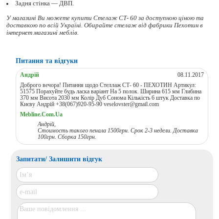
Задня стінка — ДВП.
У магазині Ви можете купити Стелаж СТ- 60 за доступною ціною та
доставкою по всій Україні. Обирайте
стелаж
від фабрики Пехотин в
інтернет магазині меблів.
Питання та відгуки
Андрій
08.11.2017
Доброго вечора! Питання щодо Стеллаж СТ- 60 - ПЕХОТИН Артикул:
51575 Порахуйте будь ласка варіант На 5 полок. Ширина 615 мм Глибина
370 мм Висота 2030 мм Колір Дуб Сонома Кількість 6 штук Доставка по
Києву Андрій +38(067)920-95-90 veselovster@gmail.com
Mebline.Com.Ua
Андрій,
Стоимость такого пенала 1500грн. Срок 2-3 недели. Доставка
100грн. Сборка 150грн.
Запитати/ Залишити відгук