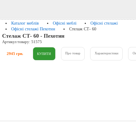
Каталог меблів
Офісні меблі
Офісні стелажі
Офісні стелажі Пехотин
Стелаж СТ- 60
Стелаж СТ- 60 - Пехотин
Артикул товару: 51575
2945 грн.
Про товар
Характеристики
О