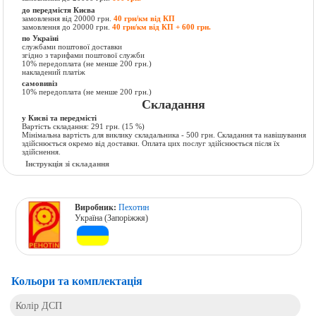
до передмістя Києва
замовлення від 20000 грн.
40 грн/км від КП
замовлення до 20000 грн.
40 грн/км від КП + 600 грн.
по Україні
службами поштової доставки
згідно з тарифами поштової служби
10% передоплата (не менше 200 грн.)
накладений платіж
самовивіз
10% передоплата (не менше 200 грн.)
Складання
у Києві та передмісті
Вартість складання:
291 грн.
(15 %)
Мінімальна вартість для виклику складальника - 500 грн. Складання та навішування
здійснюється окремо від доставки. Оплата цих послуг здійснюється після їх
здійснення.
Інструкція зі складання
Виробник:
Пехотин
Україна (Запоріжжя)
Кольори та комплектація
Колір ДСП