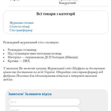
Квадратний
Всі товари з категорії
Журнальні столики
Столи та стільці
Стіл-трансформер
Розкладний журнальний стіл з полицею.
Розкладна стільниця.
Під стільницею вместительная полиця.
Матеріал — першокласна ДСП Swisspan (Швеція).
Кромка — ПВХ.
У магазині Ви можете купити Журнальний стіл Шафран за доступною
ціною та доставкою по всій Україні. Обирайте
стіл-трансформер
від
фабрики Пехотин для облаштування вітальні в інтернет магазині
меблів.
Запитати/ Залишити відгук