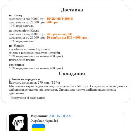
Доставка
по Києву
замовлення від 20000 грн.
БЕЗКОШТОВНО
замовлення до 20000 грн.
600 грн.
10% передоплата
до передмістя Києва
замовлення від 20000 грн.
40 грн/км від КП
замовлення до 20000 грн.
40 грн/км від КП + 600 грн.
10% передоплата
по Україні
службами поштової доставки
згідно з тарифами поштової служби
10% передоплата (не менше 200 грн.)
накладений платіж
самовивіз
10% передоплата (не менше 200 грн.)
Складання
у Києві та передмісті
Вартість складання:
279 грн.
(15 %)
Мінімальна вартість для виклику складальника - 500 грн. Складання та навішування
здійснюється окремо від доставки. Оплата цих послуг здійснюється після їх
здійснення.
Інструкція зі складання
Виробник:
ART IN HEAD
Україна (Чернігів)