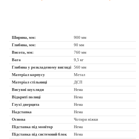
Ширина, мм:
900 мм
Глибина, мм:
90 мм
Висота, мм:
760 мм
Вага
9,5 кг
Глибина у розкладеному вигляді
560 мм
Матеріал корпусу
Метал
Матеріал стільниці
ДСП
Висувні шухляди
Нема
Відкриті полиці
Нема
Глухі дверцята
Нема
Надставка
Нема
Основа
Чотири ніжки
Підставка під монітор
Нема
Підставка під системний блок
Нема