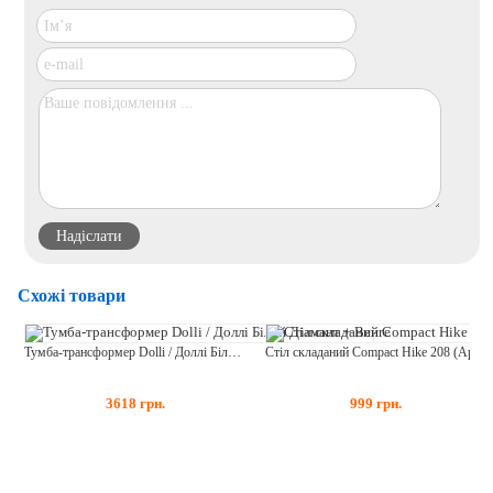
Схожі товари
Тумба-трансформер Dolli / Доллі Білий Діамант + Венге
Стіл складаний Compact Hike 208 (Арт. RA 1116)
3618
грн.
999
грн.