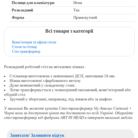
Полиця для клавіатури
Нема
Розкладний
Так
Форма
Прямокутний
Всі товари з категорії
Комп’ютерні та офісні столи
Столи та стільці
Стіл-трансформер
Розкладний робочий стіл на металевих ніжках.
Стільниця виготовлена з ламінованої ДСП, завтовшки 16 мм.
Ніжки виготовлені з фарбованого металу.
Дуже компактний у складеному стані.
Легко трансформується у повноцінний письмовий, комп’ютерний або
обідній стіл.
Зручний у зберіганні, наприклад, під ліжком або за шафою.
У магазині Ви можете купити Стіл-трансформер Sly Ательє Світлий +
Чорні ноги за доступною ціною та доставкою по всій Україні. Обирайте
стіл-трансформер
від фабрики ART IN HEAD в інтернет магазині меблів.
Запитати/ Залишити відгук