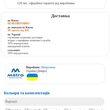
120 міс. офіційної гарантії від виробника
Доставка
по Києву
БЕЗКОШТОВНО
до передмістя Києва
40 грн/км від КП
по Україні
службами поштової доставки
згідно з тарифами поштової служби
10% передоплата
накладений платіж
самовивіз
10% передоплата
Виробник:
Матролюкс
Україна (Дніпро)
Кольори та комплектація
Варіації