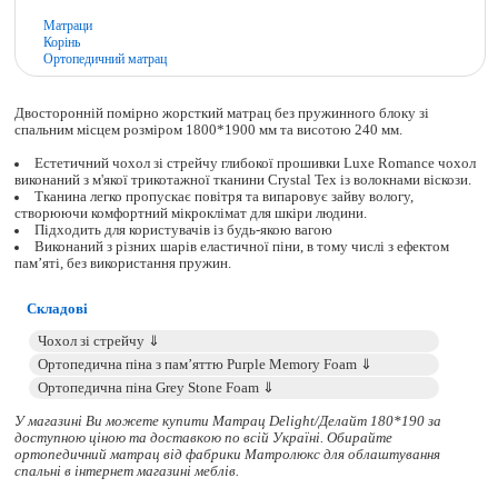
Матраци
Корінь
Ортопедичний матрац
Двосторонній помірно жорсткий матрац без пружинного блоку зі
спальним місцем розміром 1800*1900 мм та висотою 240 мм.
Естетичний чохол зі стрейчу глибокої прошивки Luxe Romance чохол
виконаний з м'якої трикотажної тканини Crystal Tex із волокнами віскози.
Тканина легко пропускає повітря та випаровує зайву вологу,
створюючи комфортний мікроклімат для шкіри людини.
Підходить для користувачів із будь-якою вагою
Виконаний з різних шарів еластичної піни, в тому числі з ефектом
пам’яті, без використання пружин.
Складові
У магазині Ви можете купити Матрац Delight/Делайт 180*190 за
доступною ціною та доставкою по всій Україні. Обирайте
ортопедичний матрац
від фабрики Матролюкс для облаштування
спальні в інтернет магазині меблів.