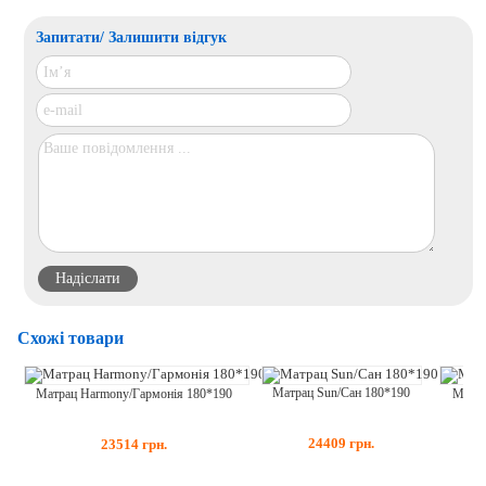
Запитати/ Залишити відгук
Схожі товари
Матрац Sun/Сан 180*190
Матра
Матрац Harmony/Гармонія 180*190
24409
грн.
23514
грн.