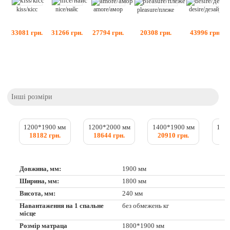
kiss/кісс
nice/найс
amore/амор
desire/дезайр
pleasure/плеже
33081
грн.
31266
грн.
27794
грн.
43996
грн.
20308
грн.
Інші розміри
1200*1900 мм
1200*2000 мм
1400*1900 мм
140
18182 грн.
18644 грн.
20910 грн.
21
Довжина, мм:
1900 мм
Ширина, мм:
1800 мм
Висота, мм:
240 мм
Навантаження на 1 спальне
без обмежень кг
місце
Розмір матраца
1800*1900 мм