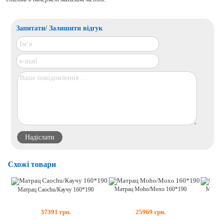
Запитати/ Залишити відгук
Схожі товари
Матра
Матрац Moho/Мохо 160*190
Матрац Caochu/Каучу 160*190
25969
грн.
37391
грн.