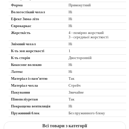
Форма
Прямокутний
Вологостікий чохол
Ні
Ефект Зима-літо
Ні
Єврокаркас
Ні
Жорсткість
4 - помірно жорсткий
3 - середньої жорсткості
Знімний чохол
Ні
К-ть зон жорсткості
1
К-ть сторін
Двосторонній
Кокосове волокно
Ні
Латекс
Ні
Матеріал із пам’яттю
Так
Матеріал чохла
Стрейч
Пакування
Звичайне
Пінополіуретан
Так
Покращена вентиляція
Ні
Пружинний блок
Без пружинного блоку
Всі товари з категорії