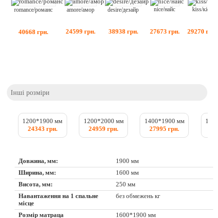
nice/найс
kiss/кісс
amore/амор
desire/дезайр
romance/романс
27673
грн.
29270
грн.
24599
грн.
38938
грн.
40668
грн.
Інші розміри
1200*1900 мм
1200*2000 мм
1400*1900 мм
140
24343 грн.
24959 грн.
27995 грн.
28
Довжина, мм:
1900 мм
Ширина, мм:
1600 мм
Висота, мм:
250 мм
Навантаження на 1 спальне
без обмежень кг
місце
Розмір матраца
1600*1900 мм