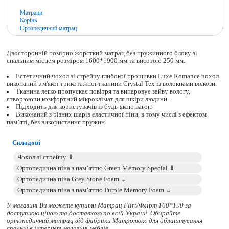
Матраци
Корінь
Ортопедичний матрац
Двосторонній помірно жорсткий матрац без пружинного блоку зі
спальним місцем розміром 1600*1900 мм та висотою 250 мм.
Естетичний чохол зі стрейчу глибокої прошивки Luxe Romance чохол
виконаний з м'якої трикотажної тканини Crystal Tex із волокнами віскози.
Тканина легко пропускає повітря та випаровує зайву вологу,
створюючи комфортний мікроклімат для шкіри людини.
Підходить для користувачів із будь-якою вагою
Виконаний з різних шарів еластичної піни, в тому числі з ефектом
пам’яті, без використання пружин.
Складові
У магазині Ви можете купити Матрац Flirt/Флірт 160*190 за
доступною ціною та доставкою по всій Україні. Обирайте
ортопедичний матрац
від фабрики Матролюкс для облаштування
спальні в інтернет магазині меблів.