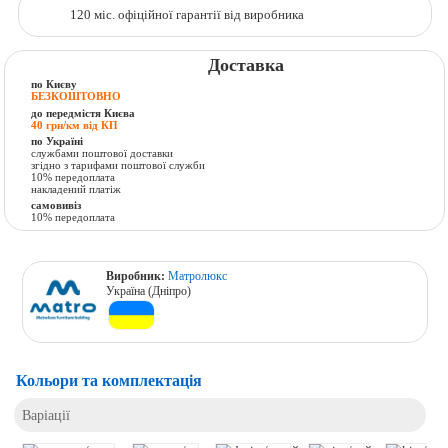
120 міс. офіційної гарантії від виробника
Доставка
по Києву
БЕЗКОШТОВНО
до передмістя Києва
40 грн/км від КП
по Україні
службами поштової доставки
згідно з тарифами поштової служби
10% передоплата
накладений платіж
самовивіз
10% передоплата
Виробник:
Матролюкс
Україна (Дніпро)
Кольори та комплектація
Варіації