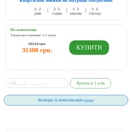
Квартальні знижки на матраци Матролюкс
:
:
:
0
0
0
0
0
0
0
0
ДНІВ
ГОДИН
ХВИЛИН
СЕКУНД
На замовлення
Термін виготовлення: 1-2 тижні
39133 грн.
31308 грн.
Кольори та комплектація
Змінити