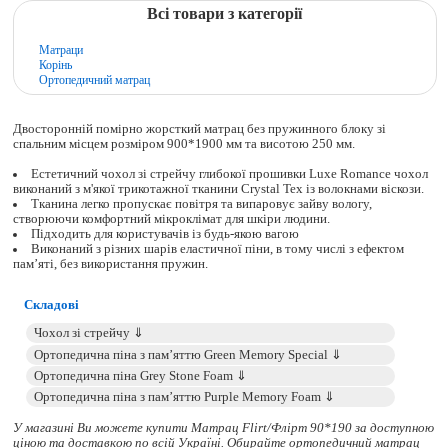
Всі товари з категорії
Матраци
Корінь
Ортопедичний матрац
Двосторонній помірно жорсткий матрац без пружинного блоку зі
спальним місцем розміром 900*1900 мм та висотою 250 мм.
Естетичний чохол зі стрейчу глибокої прошивки Luxe Romance чохол
виконаний з м'якої трикотажної тканини Crystal Tex із волокнами віскози.
Тканина легко пропускає повітря та випаровує зайву вологу,
створюючи комфортний мікроклімат для шкіри людини.
Підходить для користувачів із будь-якою вагою
Виконаний з різних шарів еластичної піни, в тому числі з ефектом
пам’яті, без використання пружин.
Складові
У магазині Ви можете купити Матрац Flirt/Флірт 90*190 за доступною
ціною та доставкою по всій Україні. Обирайте
ортопедичний матрац