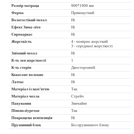
Розмір матраца
900*1900 мм
Форма
Прямокутний
Вологостікий чохол
Ні
Ефект Зима-літо
Ні
Єврокаркас
Ні
Жорсткість
4 - помірно жорсткий
3 - середньої жорсткості
Знімний чохол
Ні
К-ть зон жорсткості
1
К-ть сторін
Двосторонній
Кокосове волокно
Ні
Латекс
Ні
Матеріал із пам’яттю
Так
Матеріал чохла
Стрейч
Пакування
Звичайне
Пінополіуретан
Так
Покращена вентиляція
Ні
Пружинний блок
Без пружинного блоку