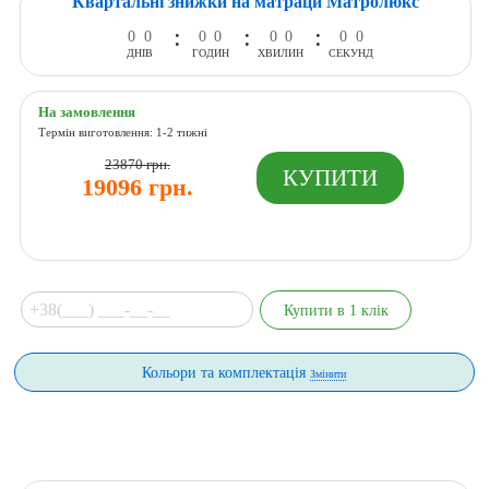
Квартальні знижки на матраци Матролюкс
:
:
:
0
0
0
0
0
0
0
0
ДНІВ
ГОДИН
ХВИЛИН
СЕКУНД
На замовлення
Термін виготовлення: 1-2 тижні
23870 грн.
19096 грн.
Кольори та комплектація
Змінити