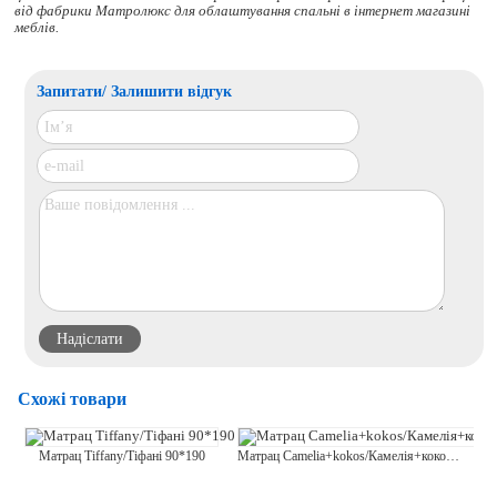
від фабрики Матролюкс для облаштування спальні в інтернет магазині
меблів.
Запитати/ Залишити відгук
Схожі товари
М
Матрац Tiffany/Тіфані 90*190
Матрац Camelia+kokos/Камелія+кокос 90*190