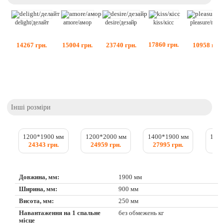
kiss/кісс
amore/амор
desire/дезайр
delight/делайт
pleasure/пле
17860
грн.
15004
грн.
23740
грн.
14267
грн.
10958
грн
Інші розміри
1200*1900 мм
1200*2000 мм
1400*1900 мм
140
24343 грн.
24959 грн.
27995 грн.
28
Довжина, мм:
1900 мм
Ширина, мм:
900 мм
Висота, мм:
250 мм
Навантаження на 1 спальне
без обмежень кг
місце