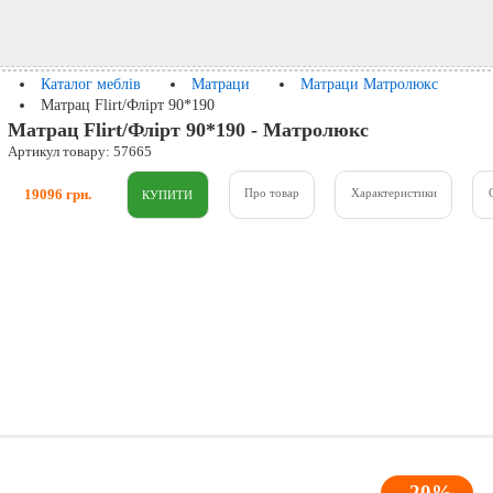
Каталог меблів
Матраци
Матраци Матролюкс
Матрац Flirt/Флірт 90*190
Матрац Flirt/Флірт 90*190 - Матролюкс
Артикул товару: 57665
19096 грн.
Про товар
Характеристики
-20%