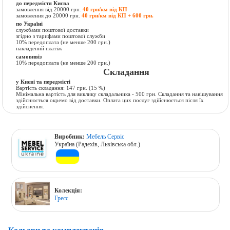
до передмістя Києва
замовлення від 20000 грн.
40 грн/км від КП
замовлення до 20000 грн.
40 грн/км від КП + 600 грн.
по Україні
службами поштової доставки
згідно з тарифами поштової служби
10% передоплата (не менше 200 грн.)
накладений платіж
самовивіз
10% передоплата (не менше 200 грн.)
Складання
у Києві та передмісті
Вартість складання:
147 грн.
(15 %)
Мінімальна вартість для виклику складальника - 500 грн. Складання та навішування
здійснюється окремо від доставки. Оплата цих послуг здійснюється після їх
здійснення.
Виробник:
Мебель Сервіс
Україна (Радехів, Львівська обл.)
Колекція:
Гресс