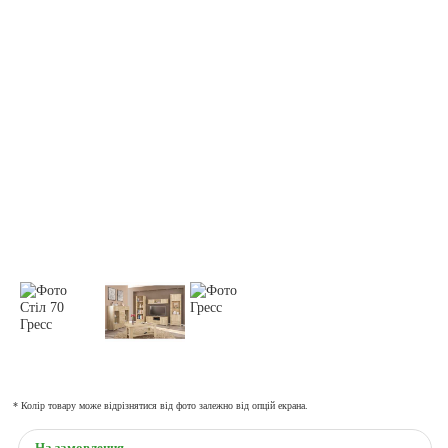
* Колір товару може відрізнятися від фото залежно від опцій екрана.