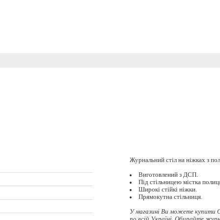
Журнальний стіл на ніжках з по
Виготовлений з ДСП.
Під стільницею містка полиц
Широкі стійкі ніжки.
Прямокутна стільниця.
У магазині Ви можете купити С
по всій Україні. Обирайте
журн