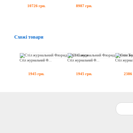
10726
грн.
8987
грн.
Схожі товари
Стіл журнальний Флорида Дуб Самоа
Стіл журнальний Флорида Венге Темний
1945
грн.
1945
грн.
2386