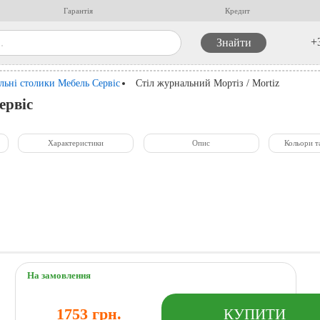
Гарантія
Кредит
+
ьні столики Мебель Сервіс
Стіл журнальний Мортіз / Mortiz
ервіс
Характеристики
Опис
Кольори т
На замовлення
1753 грн.