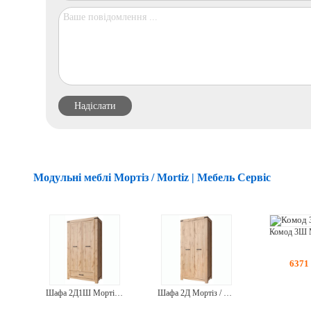
Модульні меблі Мортіз / Mortiz | Мебель Сервіс
6371
Шафа 2Д1Ш Мортіз / Mortiz
Шафа 2Д Мортіз / Mortiz