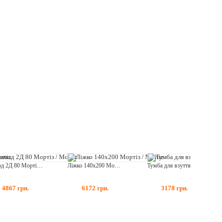
Комод 2Д 80 Мортіз / Mortiz
Ліжко 140х200 Мортіз / Mortiz
Тумба для взуття 80 1Д Мортіз / Mortiz
4867
грн.
6172
грн.
3178
грн.