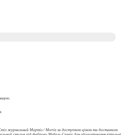
лицею.
я.
тіл журнальний Мортіз / Mortiz за доступною ціною та доставкою
альний столик
від фабрики Мебель Сервіс для облаштування вітальні