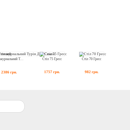
Стіл 75 Гресс
Стіл 70 Гресс
Стіл журнальний Турін Дуб Самоа
1757
грн.
982
грн.
2386
грн.