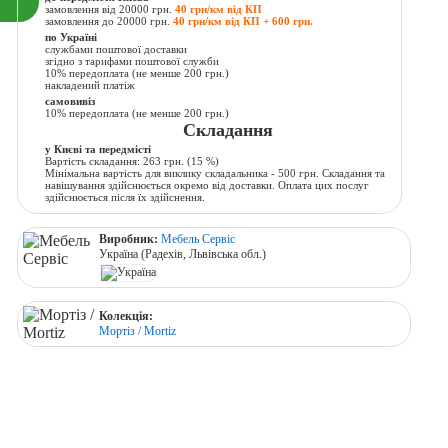
замовлення від 20000 грн.
40 грн/км від КП
замовлення до 20000 грн.
40 грн/км від КП + 600 грн.
по Україні
службами поштової доставки
згідно з тарифами поштової служби
10% передоплата (не менше 200 грн.)
накладений платіж
самовивіз
10% передоплата (не менше 200 грн.)
Складання
у Києві та передмісті
Вартість складання:
263 грн.
(15 %)
Мінімальна вартість для виклику складальника - 500 грн. Складання та
навішування здійснюється окремо від доставки. Оплата цих послуг
здійснюється після їх здійснення.
Виробник:
Мебель Сервіс
Україна (Радехів, Львівська обл.)
Колекція:
Мортіз / Mortiz