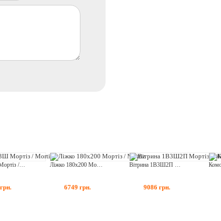
Комод 3Ш Мортіз / Mortiz
Ліжко 180х200 Мортіз / Mortiz
Вітрина 1В3Ш2П Мортіз / Mortiz
грн.
6749
грн.
9086
грн.