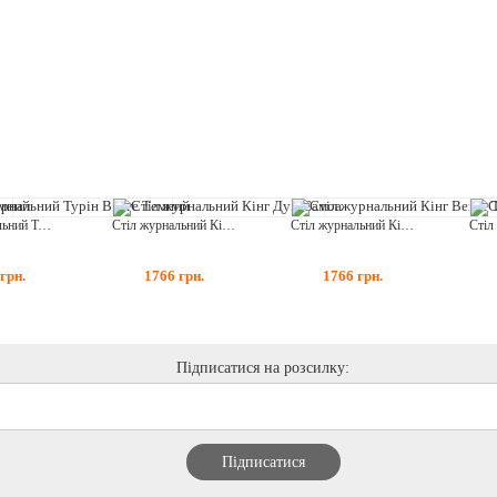
Стіл журнальний Турін Венге Темний
Стіл журнальний Кінг Дуб Самоа
Стіл журнальний Кінг Венге Темний
грн.
1766
грн.
1766
грн.
Підписатися на розсилку: