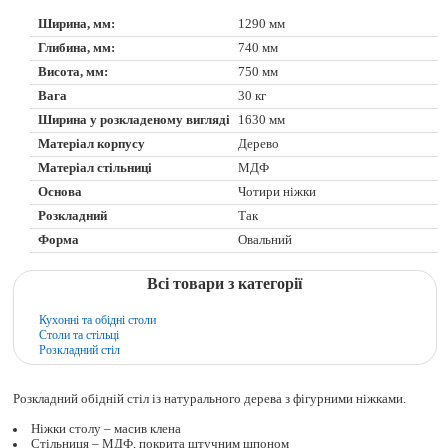
Ширина, мм:
1290 мм
Глибина, мм:
740 мм
Висота, мм:
750 мм
Вага
30 кг
Ширина у розкладеному вигляді
1630 мм
Матеріал корпусу
Дерево
Матеріал стільниці
МДФ
Основа
Чотири ніжки
Розкладний
Так
Форма
Овальний
Всі товари з категорії
Кухонні та обідні столи
Столи та стільці
Розкладний стіл
Розкладний обідній стіл із натурального дерева з фігурними ніжками.
Ніжки столу – масив клена
Стільниця – МДФ, покрита штучним шпоном