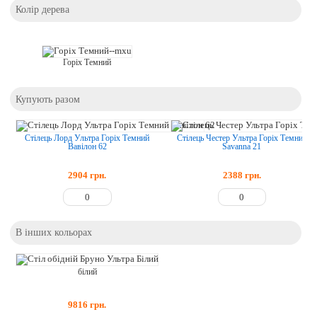
Колір дерева
Горіх Темний
Купують разом
Стілець Лорд Ультра Горіх Темний
Стілець Честер Ультра Горіх Темний
Вавілон 62
Savanna 21
2904
грн.
2388
грн.
В інших кольорах
білий
9816
грн.