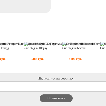
Стіл обідній Річард Фіджі Чорний + Дуб ТК Горіх
Стіл обідній Шервуд Авангард Горіх Італійський
Стіл обідній Бостон Ультра Білий
грн.
9384
грн.
8100
грн.
Підписатися на розсилку: