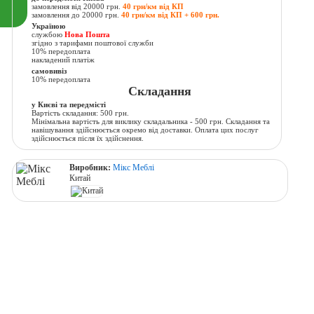
замовлення від 20000 грн.
40 грн/км від КП
замовлення до 20000 грн.
40 грн/км від КП + 600 грн.
Україною
службою
Нова Пошта
згідно з тарифами поштової служби
10% передоплата
накладений платіж
самовивіз
10% передоплата
Складання
у Києві та передмісті
Вартість складання: 500 грн.
Мінімальна вартість для виклику складальника - 500 грн. Складання та
навішування здійснюється окремо від доставки. Оплата цих послуг
здійснюється після їх здійснення.
Виробник:
Мікс Меблі
Китай