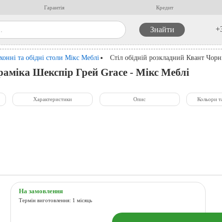
Гарантія
Кредит
+
хонні та обідні столи Мікс Меблі
Стіл обідній розкладний Квант Чорн
раміка Шекспір Грей Grace - Мікс Меблі
Характеристики
Опис
Кольори т
На замовлення
Термін виготовлення: 1 місяць