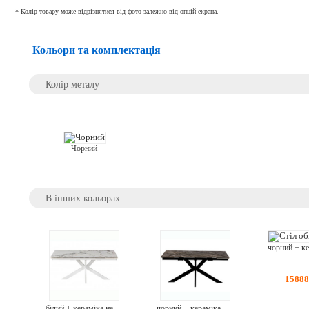
* Колір товару може відрізнятися від фото залежно від опцій екрана.
Кольори та комплектація
Колір металу
Чорний
В інших кольорах
1588
білий + кераміка нефрит білий grace
чорний + кераміка армані грей grace