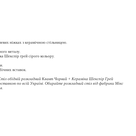
алевих ніжках з керамічною стільницею.
ного металу.
ка Шекспір грей сірого кольору.
и.
бічних вставок.
тіл обідній розкладний Квант Чорний + Кераміка Шекспір Грей
оставкою по всій Україні. Обирайте
розкладний стіл
від фабрики Мікс
в.