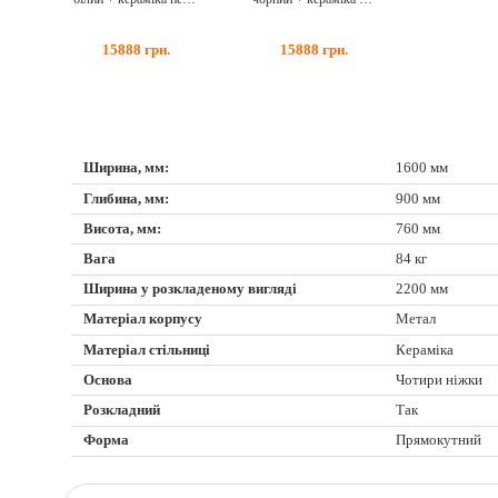
15888
грн.
15888
грн.
Ширина, мм:
1600 мм
Глибина, мм:
900 мм
Висота, мм:
760 мм
Вага
84 кг
Ширина у розкладеному вигляді
2200 мм
Матеріал корпусу
Метал
Матеріал стільниці
Кераміка
Основа
Чотири ніжки
Розкладний
Так
Форма
Прямокутний