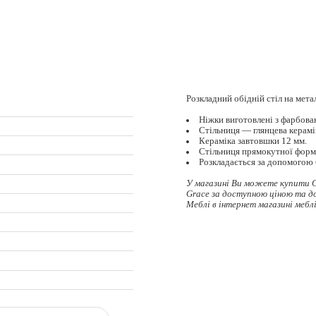
Розкладний обідній стіл на мет
Ніжки виготовлені з фарбова
Стільниця — глянцева керамі
Кераміка завтовшки 12 мм.
Стільниця прямокутної форм
Розкладається за допомогою 
У магазині Ви можете купити С
Grace за доступною ціною та д
Меблі в інтернет магазині меблі