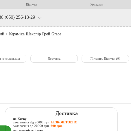
Відгуки
Контакти
38 (050) 256-13-29
ий + Кераміка Шекспір Грей Grace
а комплектація
Доставка
Питання/ Відгуки (0)
Доставка
по Києву
замовлення від 20000 грн.
БЕЗКОШТОВНО
замовлення до 20000 грн.
600 грн.
до передмістя Києва