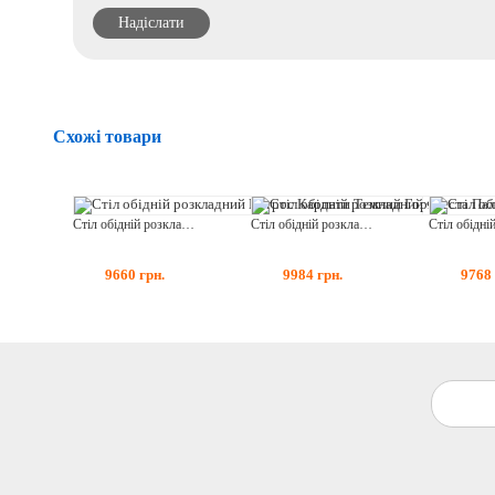
Схожі товари
Стіл обідній розкладний Петрос Карпати Темний Горіх
Стіл обідній розкладний Фієста Палермо Горіх + Біле скло
9660
грн.
9984
грн.
9768