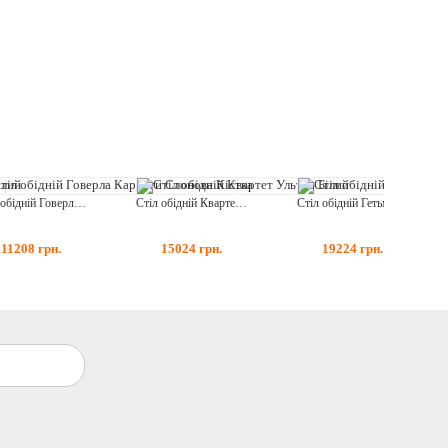
Стіл обідній Говерла Карпати Слонова Кістка
Стіл обідній Квартет Ультра Білий
Стіл обідній Гетьман Авангард Горіх
11208
грн.
15024
грн.
19224
грн.