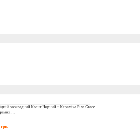
чорний + кераміка біла grace
8
грн.